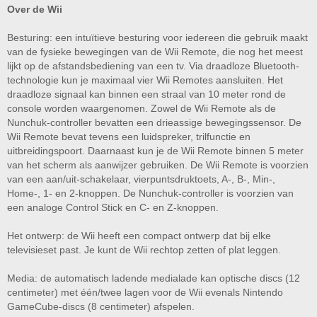
Over de Wii
Besturing: een intuïtieve besturing voor iedereen die gebruik maakt
van de fysieke bewegingen van de Wii Remote, die nog het meest
lijkt op de afstandsbediening van een tv. Via draadloze Bluetooth-
technologie kun je maximaal vier Wii Remotes aansluiten. Het
draadloze signaal kan binnen een straal van 10 meter rond de
console worden waargenomen. Zowel de Wii Remote als de
Nunchuk-controller bevatten een drieassige bewegingssensor. De
Wii Remote bevat tevens een luidspreker, trilfunctie en
uitbreidingspoort. Daarnaast kun je de Wii Remote binnen 5 meter
van het scherm als aanwijzer gebruiken. De Wii Remote is voorzien
van een aan/uit-schakelaar, vierpuntsdruktoets, A-, B-, Min-,
Home-, 1- en 2-knoppen. De Nunchuk-controller is voorzien van
een analoge Control Stick en C- en Z-knoppen.
Het ontwerp: de Wii heeft een compact ontwerp dat bij elke
televisieset past. Je kunt de Wii rechtop zetten of plat leggen.
Media: de automatisch ladende medialade kan optische discs (12
centimeter) met één/twee lagen voor de Wii evenals Nintendo
GameCube-discs (8 centimeter) afspelen.