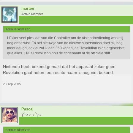
marten
Active Member
serious siem zei:
LEkker veel pics, dat van die Controller om de afstandbediening was mij
nog onbetwist. En het nieuwtje van de nieuwe supersmash doet mij nog
meer deugd, ook al zal ik een 360 kopen, de Revolution is de orgineelste
qua alles. EN is Revolution nou de codenaam of de officiele shit.
Nintendo heeft bekend gemakt dat het apparaat zeker geen
Revolution gaat heten. een echte naam is nog niet bekend.
23 sep 2005
Pascal
༼ つ ◕_◕ ༽つ
serious siem zei: