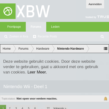
Aanmelden
Frontpage
Forums
Leden
Zoeken in fora
Recente Posts
Z
oe
ke
Home
Forums
Hardware
Nintendo Hardware
n
Deze website gebruikt cookies. Door deze website
verder te gebruiken, gaat u akkoord met ons gebruik
van cookies.
Leer Meer.
Nintendo Wii - Deel 1
Topicstatus:
Niet open voor verdere reacties.
2
3
4
5
6
72
Volgende >
1
→