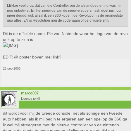
LEkker veel pics, dat van die Controller om de afstandbediening was mij
nog onbetwist. En het nieuwtje van de nieuwe supersmash doet mij nog
meer deugd, ook al zal ik een 360 kopen, de Revolution is de orgineelste
qua alles. EN is Revolution nou de codenaam of de officiele shit.
Dit is de officiële naam. Pic van Nintendo waar het logo van de revo
ook op te zien is.
EDIT: @ poster boven me: link?
23 sep 2005
marco007
Licence to kill
dit wordt voor mij de tweede console, net als somige een tweede
auto hebben, als ik mij begin te ergeren aan een spel op de 360 ga
ik wel mij afreageren met de nieuwe controller van de nintendo
door in de ronde te gaan meppen of slingeren, wordt tijd dat