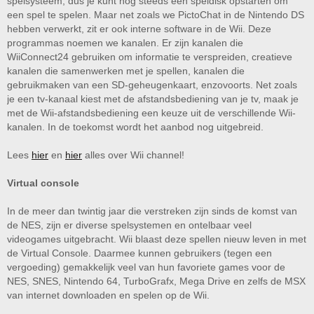
spelsysteem, dus je kunt nog steeds een speldisk opstarten om
een spel te spelen. Maar net zoals we PictoChat in de Nintendo DS
hebben verwerkt, zit er ook interne software in de Wii. Deze
programmas noemen we kanalen. Er zijn kanalen die
WiiConnect24 gebruiken om informatie te verspreiden, creatieve
kanalen die samenwerken met je spellen, kanalen die
gebruikmaken van een SD-geheugenkaart, enzovoorts. Net zoals
je een tv-kanaal kiest met de afstandsbediening van je tv, maak je
met de Wii-afstandsbediening een keuze uit de verschillende Wii-
kanalen. In de toekomst wordt het aanbod nog uitgebreid.
Lees
hier
en
hier
alles over Wii channel!
Virtual console
In de meer dan twintig jaar die verstreken zijn sinds de komst van
de NES, zijn er diverse spelsystemen en ontelbaar veel
videogames uitgebracht. Wii blaast deze spellen nieuw leven in met
de Virtual Console. Daarmee kunnen gebruikers (tegen een
vergoeding) gemakkelijk veel van hun favoriete games voor de
NES, SNES, Nintendo 64, TurboGrafx, Mega Drive en zelfs de MSX
van internet downloaden en spelen op de Wii.