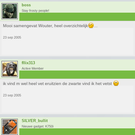
boss
Stay frosty people!
Mooi samengevat Wouter, heel overzichtelijk
...
23 sep 2005
fllix313
Active Member
ik vind m wel heel vet eruitzien de zwarte vind ik het vetst
23 sep 2005
SILVER_bullit
Nieuwe gadget: K750i