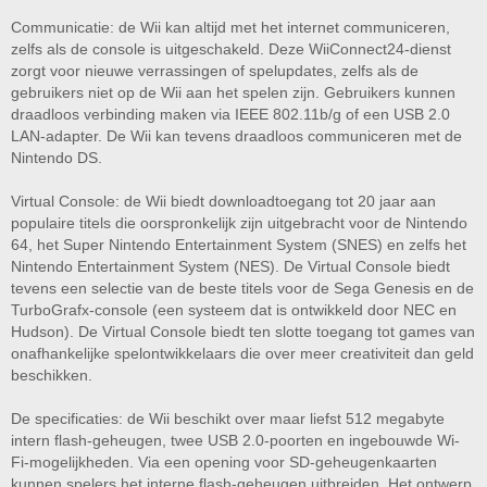
Communicatie: de Wii kan altijd met het internet communiceren,
zelfs als de console is uitgeschakeld. Deze WiiConnect24-dienst
zorgt voor nieuwe verrassingen of spelupdates, zelfs als de
gebruikers niet op de Wii aan het spelen zijn. Gebruikers kunnen
draadloos verbinding maken via IEEE 802.11b/g of een USB 2.0
LAN-adapter. De Wii kan tevens draadloos communiceren met de
Nintendo DS.
Virtual Console: de Wii biedt downloadtoegang tot 20 jaar aan
populaire titels die oorspronkelijk zijn uitgebracht voor de Nintendo
64, het Super Nintendo Entertainment System (SNES) en zelfs het
Nintendo Entertainment System (NES). De Virtual Console biedt
tevens een selectie van de beste titels voor de Sega Genesis en de
TurboGrafx-console (een systeem dat is ontwikkeld door NEC en
Hudson). De Virtual Console biedt ten slotte toegang tot games van
onafhankelijke spelontwikkelaars die over meer creativiteit dan geld
beschikken.
De specificaties: de Wii beschikt over maar liefst 512 megabyte
intern flash-geheugen, twee USB 2.0-poorten en ingebouwde Wi-
Fi-mogelijkheden. Via een opening voor SD-geheugenkaarten
kunnen spelers het interne flash-geheugen uitbreiden. Het ontwerp