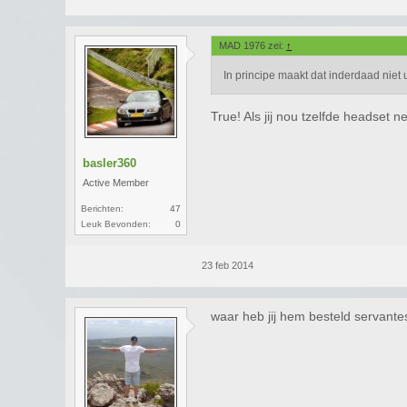
MAD 1976 zei:
↑
In principe maakt dat inderdaad niet u
True! Als jij nou tzelfde headset
basler360
Active Member
Berichten:
47
Leuk Bevonden:
0
23 feb 2014
waar heb jij hem besteld servantes?