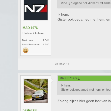
Vind jij diegene hol klinken? Of and
Ik hem.
Gister ook gegamed met hem, en to
MAD 1976
Useless info here...
Berichten:
9.044
Leuk Bevonden:
1.285
23 feb 2014
MAD 1976 zei:
↑
Ik hem.
Gister ook gegamed met hem, en toen 
Zolang hijzelf hier geen last van 
basler360