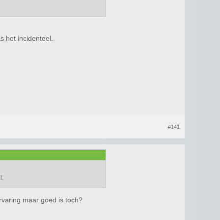
 het incidenteel.
#141
l.
ervaring maar goed is toch?