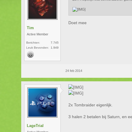
Doet mee
Tim
Active Member
Berichten:
7.745
Leuk Bevonden:
1.949
24 feb 2014
2x Tombraider eigenlijk.
3 halen 2 betalen bij Saturn, en
LageTrial