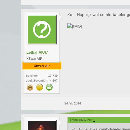
Zo... Hopelijk wat comfortabeler 
Lethal AK47
XBW.nl VIP
XBW.nl VIP
Berichten:
10.739
Leuk Bevonden:
4.207
24 feb 2014
Lethal AK47 zei:
↑
Zo... Hopelijk wat comfortabeler gam