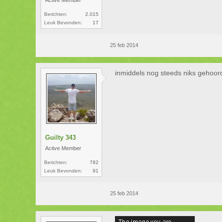
Active Member
Berichten:
2.015
Leuk Bevonden:
17
25 feb 2014
inmiddels nog steeds niks gehoor
Guilty 343
Active Member
Berichten:
782
Leuk Bevonden:
91
25 feb 2014