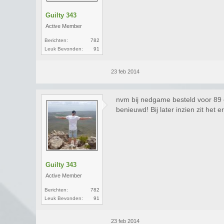
Guilty 343
Active Member
Berichten:
782
Leuk Bevonden:
91
23 feb 2014
nvm bij nedgame besteld voor 89 e
benieuwd! Bij later inzien zit het 
Guilty 343
Active Member
Berichten:
782
Leuk Bevonden:
91
23 feb 2014