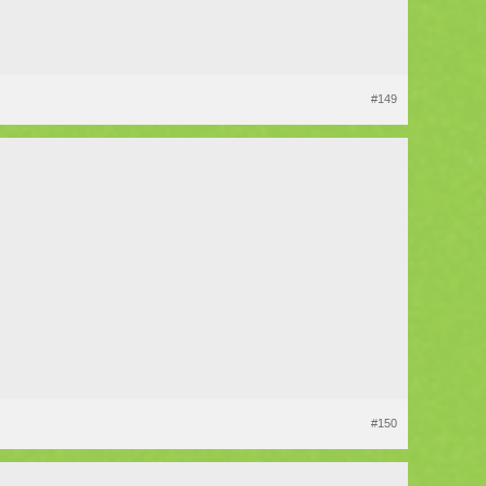
#149
#150