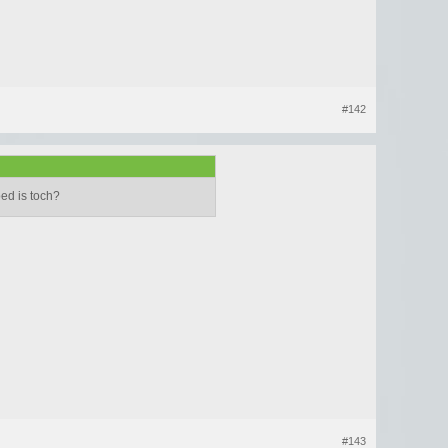
#142
oed is toch?
#143