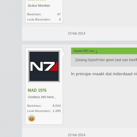
Active Member
Berichten:
47
Leuk Bevonden:
0
23 feb 2014
basler360 zei:
↑
Zolang hijzelf hier geen last van hee
In principe maakt dat inderdaad nie
MAD 1976
Useless info here...
Berichten:
9.044
Leuk Bevonden:
1.285
23 feb 2014