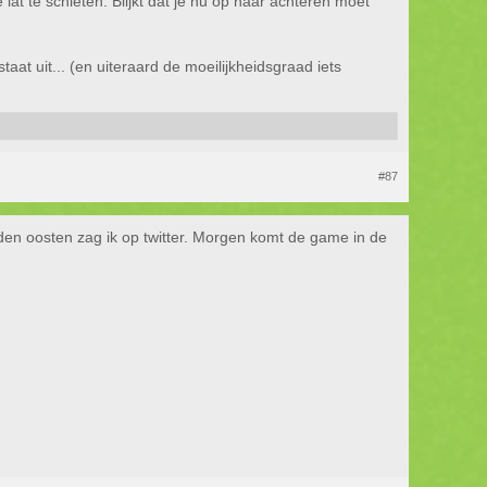
t te schieten. Blijkt dat je nu op naar achteren moet
aat uit... (en uiteraard de moeilijkheidsgraad iets
#87
dden oosten zag ik op twitter. Morgen komt de game in de