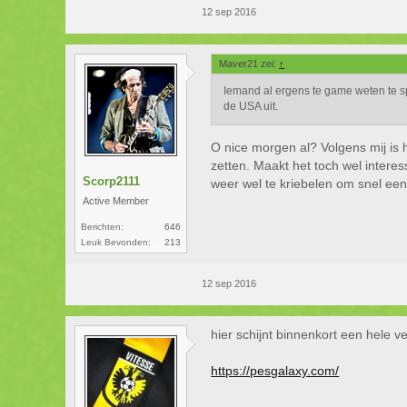
12 sep 2016
Maver21 zei:
↑
Iemand al ergens te game weten te sp
de USA uit.
O nice morgen al? Volgens mij is h
zetten. Maakt het toch wel intere
Scorp2111
weer wel te kriebelen om snel ee
Active Member
Berichten:
646
Leuk Bevonden:
213
12 sep 2016
hier schijnt binnenkort een hele ve
https://pesgalaxy.com/