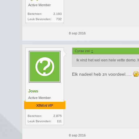
Active Member
Berichten:
2.193
Leuk Bevonden:
732
8 sep 2016
Cyrax zei:
↑
Ik vind het wel een hele vette demo.
Elk nadeel heb zn voordeel.....
Jows
Active Member
XBW.nl VIP
Berichten:
2.875
Leuk Bevonden:
111
8 sep 2016