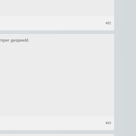
#82
 amper gespeeld.
#83