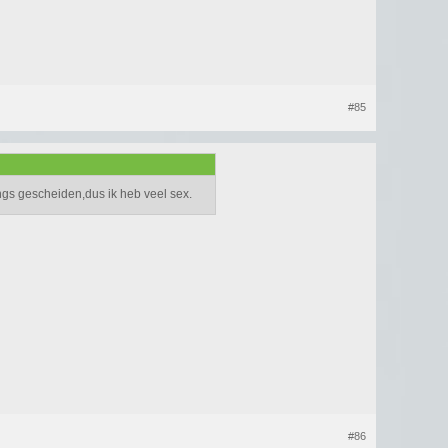
#85
ngs gescheiden,dus ik heb veel sex.
#86