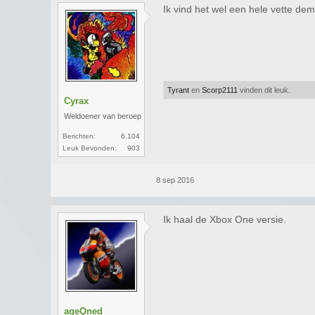
Ik vind het wel een hele vette de
Tyrant
en
Scorp2111
vinden dit leuk.
Cyrax
Weldoener van beroep
Berichten:
6.104
Leuk Bevonden:
903
8 sep 2016
Ik haal de Xbox One versie.
ageQned