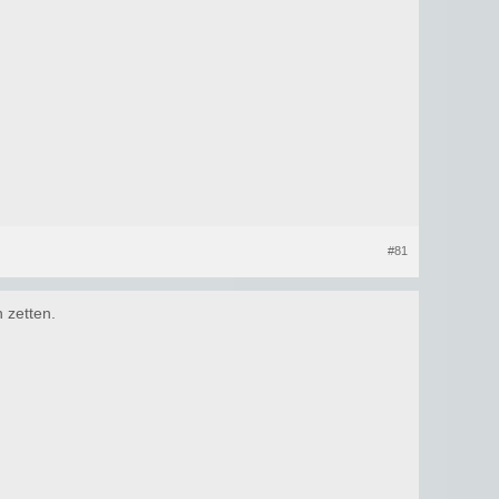
#81
n zetten.