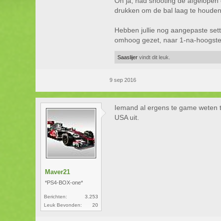
Oh ja, had shooting de afgelopen 
drukken om de bal laag te houden, 
Hebben jullie nog aangepaste setti
omhoog gezet, naar 1-na-hoogste
Saaslijer
vindt dit leuk.
9 sep 2016
Iemand al ergens te game weten te
USA uit.
Maver21
*PS4-BOX-one*
Berichten:
3.253
Leuk Bevonden:
20