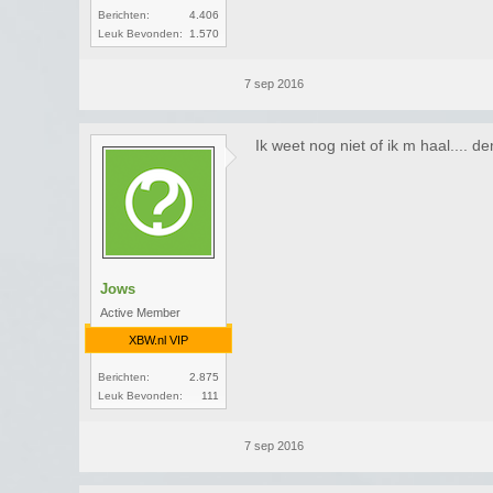
Berichten:
4.406
Leuk Bevonden:
1.570
7 sep 2016
Ik weet nog niet of ik m haal.... 
Jows
Active Member
XBW.nl VIP
Berichten:
2.875
Leuk Bevonden:
111
7 sep 2016