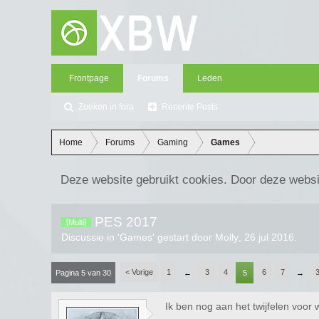
Frontpage
Forums
Leden
Zoeken in fora
Recente Posts
Home
Forums
Gaming
Games
Deze website gebruikt cookies. Door deze websi
PES 2017
[Multi]
Discussie in '
Games
' gestart door
Molly
,
26 jul 2016
.
< Vorige
1
3
4
6
7
Pagina 5 van 30
←
5
→
Ik ben nog aan het twijfelen voor