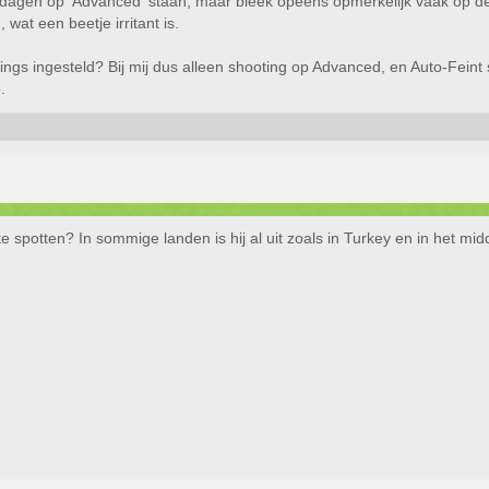
dagen op 'Advanced' staan, maar bleek opeens opmerkelijk vaak op de la
wat een beetje irritant is.
ngs ingesteld? Bij mij dus alleen shooting op Advanced, en Auto-Feint st
.
 spotten? In sommige landen is hij al uit zoals in Turkey en in het mi