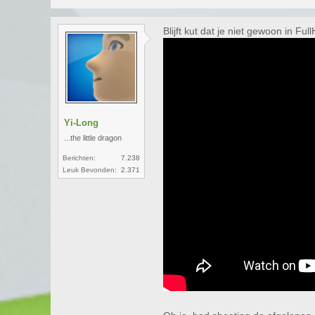
Blijft kut dat je niet gewoon in F
Yi-Long
...the little dragon
Berichten:
7.238
Leuk Bevonden:
2.371