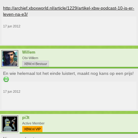
http://archief.xboxworld.nl/article/1229/artikel-xbw-podcast-10-is-er-
leven-na-e3/
17 jun 2012
Willem
Obi-Willem
XBW.nl Bestuur
En wie helemaal tot het einde luistert, maakt nog kans op een prijs!
17 jun 2012
pi3t
Active Member
XBW.nl VIP