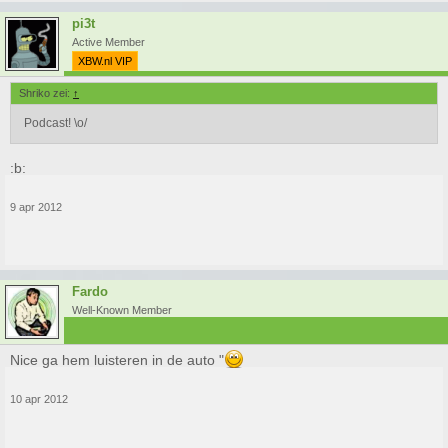
pi3t
Active Member
XBW.nl VIP
Shriko zei:
↑
Podcast! \o/
:b:
9 apr 2012
Fardo
Well-Known Member
Nice ga hem luisteren in de auto "
10 apr 2012