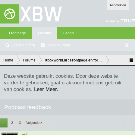
Aanmelden
Frontpage
Forums
Leden
Zoeken in fora
Recente Posts
Z
oe
ke
Home
Forums
Xboxworld.nl : Frontpage en forum discussie
n
Deze website gebruikt cookies. Door deze website
verder te gebruiken, gaat u akkoord met ons gebruik
van cookies.
Leer Meer.
Podcast feedback
2
3
Volgende >
1
pi3t