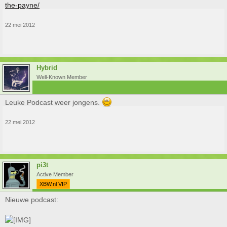
the-payne/
22 mei 2012
Hybrid
Well-Known Member
Leuke Podcast weer jongens.
22 mei 2012
pi3t
Active Member
XBW.nl VIP
Nieuwe podcast: