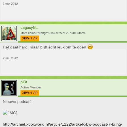
1 mei 2012
LegacyNL
<font color="orange"><b>XBW.nl VIP</b></font>
XBW.nl VIP
Het gaat hard, maar blijft echt leuk om te doen
2 mei 2012
pi3t
Active Member
XBW.nl VIP
Nieuwe podcast:
http://archief.xboxworld.nl/article/1222/artikel-xbw-podcast-7-bring-