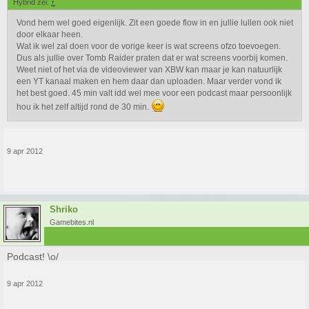
Hybrid zei:
↑
Vond hem wel goed eigenlijk. Zit een goede flow in en jullie lullen ook niet
door elkaar heen.
Wat ik wel zal doen voor de vorige keer is wat screens ofzo toevoegen.
Dus als jullie over Tomb Raider praten dat er wat screens voorbij komen.
Weet niet of het via de videoviewer van XBW kan maar je kan natuurlijk
een YT kanaal maken en hem daar dan uploaden. Maar verder vond ik
het best goed. 45 min valt idd wel mee voor een podcast maar persoonlijk
hou ik het zelf altijd rond de 30 min.
9 apr 2012
Shriko
Gamebites.nl
Podcast! \o/
9 apr 2012