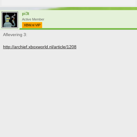
pi3t
Active Member
XBW.nl VIP
Aflevering 3:
http://archief.xboxworld.nl/article/1208