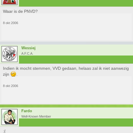
Waar is de PNVD?
8 okt 2006
Wessiej
A.F.C.A.
Indien ik mocht stemmen, VVD gedaan, helaas zal ik niet aanwezig
zijn
.
8 okt 2006
Fardo
Well-Known Member
:{