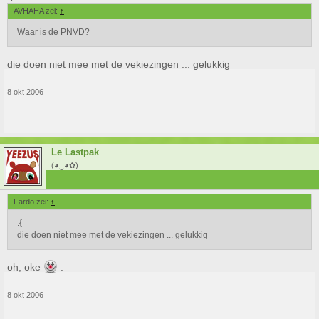
AVHAHA zei:
↑
Waar is de PNVD?
die doen niet mee met de vekiezingen ... gelukkig
8 okt 2006
Le Lastpak
(◕‿◕✿)
Fardo zei:
↑
:{
die doen niet mee met de vekiezingen ... gelukkig
oh, oke
.
8 okt 2006