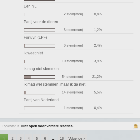
Een NL
2 stem(men)
0,8%
Partij voor de dieren
3 stem(men)
1,2%
Fortuyn (LPF)
6 stem(men)
2,4%
ik weet niet
10 stem(men)
3,9%
ik mag niet stemmen
54 stem(men)
21,2%
ik mag wel stemmen, maar ik ga niet
14 stem(men)
5,5%
Partij van Nederland
1 stem(men)
0,4%
Topicstatus:
Niet open voor verdere reacties.
2
3
4
5
6
18
Volgende >
1
→