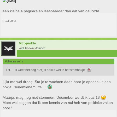
een kleine 4 pagina's en leesbaarder dan dat van de PvdA
8 okt 2006
McSparkle
Well-Known Member
Volkoren zei:
↑
Pff..... Ik weet het nog niet, ik beslis wel in het stemhokje.
Lijkt me wel droog. Sta je te wachten daar, hoor je opeens uit een
hokje; "Ienemienemutte..."
Maarja, mag nog niet stemmen. December wordt ik pas 18
Moet wel zeggen dat ik een kennis van nul heb van politieke zaken
hoor !