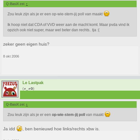
Q-BasiX zei:
↑
Zou leuk zijn als je er een op-wie-stem-jij poll van maakt
Ik hoop niet dat CDA of VVD weer aan de macht komt. Maar pvda vind ik
opzich ook niet super, maar wel beter dan rechts.. tja :{
zeker geen eigen huis?
8 okt 2006
Le Lastpak
(◕‿◕✿)
Q-BasiX zei:
↑
Zou leuk zijn als je er een
op-wie-stem-jij poll
van maakt
Ja idd
, ben benieuwd hoe links/rechts xbw is.