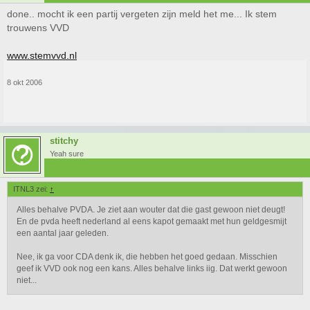
done.. mocht ik een partij vergeten zijn meld het me... Ik stem
trouwens VVD
www.stemvvd.nl
8 okt 2006
stitchy
Yeah sure
ITNL3 zei:
↑
Alles behalve PVDA. Je ziet aan wouter dat die gast gewoon niet deugt!
En de pvda heeft nederland al eens kapot gemaakt met hun geldgesmijt
een aantal jaar geleden.
Nee, ik ga voor CDA denk ik, die hebben het goed gedaan. Misschien
geef ik VVD ook nog een kans. Alles behalve links iig. Dat werkt gewoon
niet...