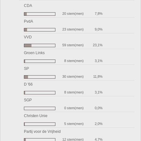
CDA
20 stem(men)
7,8%
PvdA
23 stem(men)
9,0%
VVD
59 stem(men)
23,1%
Groen Links
8 stem(men)
3,1%
SP
30 stem(men)
11,8%
D '66
8 stem(men)
3,1%
SGP
0 stem(men)
0,0%
Christen Unie
5 stem(men)
2,0%
Partij voor de Vrijheid
12 stem(men)
4,7%