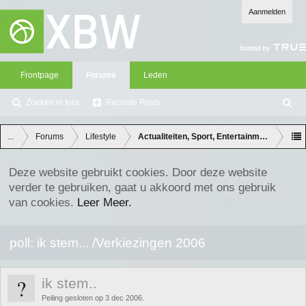
Aanmelden
Frontpage
Forums
Leden
Zoeken in fora
Recente Posts
Z
oe
ke
...
Forums
Lifestyle
Actualiteiten, Sport, Entertainment en Lifes
n
Deze website gebruikt cookies. Door deze website
verder te gebruiken, gaat u akkoord met ons gebruik
van cookies.
Leer Meer.
poll: ik stem... /Verkiezingen 2006
?
ik stem..
Peiling gesloten op 3 dec 2006.