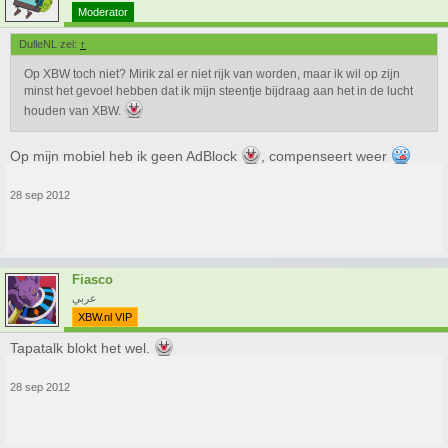
Moderator
DulleNL zei:
↑
Op XBW toch niet? Mirik zal er niet rijk van worden, maar ik wil op zijn
minst het gevoel hebben dat ik mijn steentje bijdraag aan het in de lucht
houden van XBW.
Op mijn mobiel heb ik geen AdBlock
, compenseert weer
28 sep 2012
Fiasco
عربي
XBW.nl VIP
Tapatalk blokt het wel.
28 sep 2012