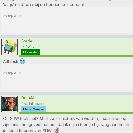
'bugs' o.i.d. waarbij de frequentie toeneemt.
28 sep 2012
Jorrie
¯\_(ツ)_/¯
Moderator
AdBlock
28 sep 2012
DulleNL
I'm a little teapot
Magic Member
Op XBW toch niet? Mirik zal er niet rijk van worden, maar ik wil op
zijn minst het gevoel hebben dat ik mijn steentje bijdraag aan het in
de lucht houden van XBW.