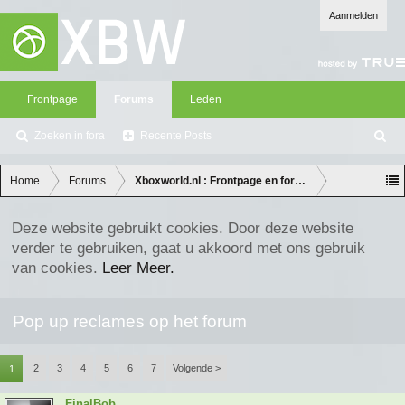
Aanmelden
Frontpage
Forums
Leden
Zoeken in fora
Recente Posts
Z
oe
ke
Home
Forums
Xboxworld.nl : Frontpage en forum discussie
n
Deze website gebruikt cookies. Door deze website
verder te gebruiken, gaat u akkoord met ons gebruik
van cookies.
Leer Meer.
Pop up reclames op het forum
2
3
4
5
6
7
Volgende >
1
FinalBob