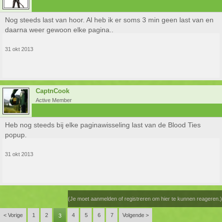
Nog steeds last van hoor. Al heb ik er soms 3 min geen last van en
daarna weer gewoon elke pagina..
31 okt 2013
CaptnCook
Active Member
Heb nog steeds bij elke paginawisseling last van de Blood Ties
popup.
31 okt 2013
(Je moet aanmelden of registreren om hier te kunnen reageren.)
< Vorige
1
2
4
5
6
7
Volgende >
3