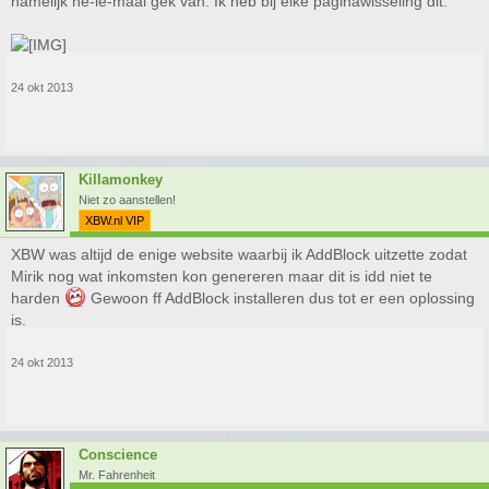
namelijk he-le-maal gek van. Ik heb bij elke paginawisseling dit:
24 okt 2013
Killamonkey
Niet zo aanstellen!
XBW.nl VIP
XBW was altijd de enige website waarbij ik AddBlock uitzette zodat
Mirik nog wat inkomsten kon genereren maar dit is idd niet te
harden
Gewoon ff AddBlock installeren dus tot er een oplossing
is.
24 okt 2013
Conscience
Mr. Fahrenheit