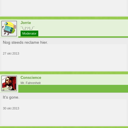
Jorrie
¯\_(ツ)_/¯
Moderator
Nog steeds reclame hier.
27 okt 2013
Conscience
Mr. Fahrenheit
It's gone.
30 okt 2013