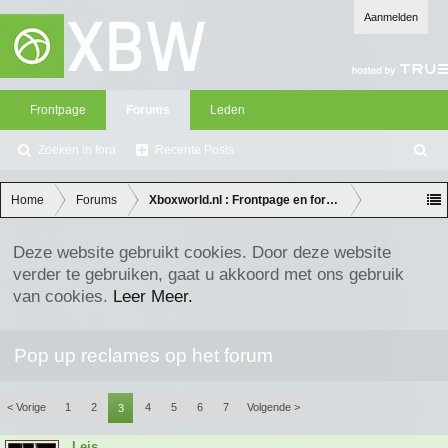
Aanmelden
Frontpage
Forums
Leden
Zoeken in fora
Recente Posts
Z
oe
ke
Home
Forums
Xboxworld.nl : Frontpage en forum discussie
n
Deze website gebruikt cookies. Door deze website
verder te gebruiken, gaat u akkoord met ons gebruik
van cookies.
Leer Meer.
Pop up reclames op het forum
< Vorige
1
2
4
5
6
7
Volgende >
3
Leis