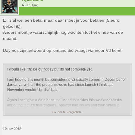
A.F.C. Ajax
Er is al wel een beta, maar daar moet je voor betalen (5 euro,
geloof ik).
Anders moet je waarschijnlijk nog wachten tot het einde van de
maand.
Daymos zijn antwoord op iemand die vraagt wanneer V3 komt:
I would like it to be out today but its not complete yet..
I am hoping this month but considering v3 usually comes in December or
January... with all the problems weve had since launch i think late
November wouldnt be that bad..
Again I cant give a date because I need to tackles this weekends tasks
importing the last few leagues.. npower had issues and took nearly 2
weeks.
Klik om te vergroten...
If you want me to explain the process i can but you may have read it from
me somewhere else.
10 nov 2012