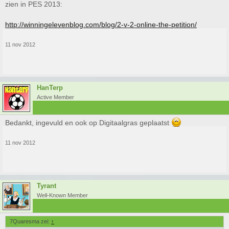
zien in PES 2013:
http://winningelevenblog.com/blog/2-v-2-online-the-petition/
11 nov 2012
HanTerp
Active Member
Bedankt, ingevuld en ook op Digitaalgras geplaatst
11 nov 2012
Tyrant
Well-Known Member
7Quaresma zei:
↑