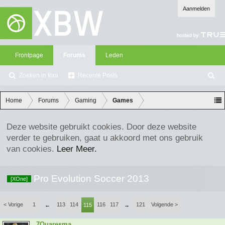
Aanmelden
Frontpage
Forums
Leden
Zoeken in fora
Recente Posts
Z
oe
ke
Home
Forums
Gaming
Games
n
Deze website gebruikt cookies. Door deze website
verder te gebruiken, gaat u akkoord met ons gebruik
van cookies.
Leer Meer.
Pro Evolution Soccer 2013
[XOne]
< Vorige
1
113
114
116
117
121
Volgende >
←
115
→
7Quaresma