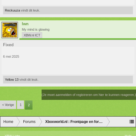
Reckuuza
vindt dit leuk.
lwn
My mind is glowing
XBW.nl ICT
Fixed
6 mei 2025
Yellow 13
vindt dit leuk.
(Je moet aanmelden of registreren om hier te kunnen reageren.)
< Vorige
1
2
Home
Forums
Xboxworld.nl : Frontpage en forum discussie