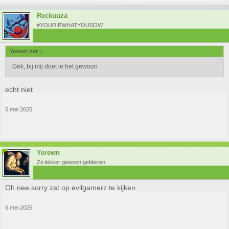
Reckuuza
#YOURIPWHATYOUSOW
Yerewn zei:
↑
Gek, bij mij doet ie het gewoon
echt niet
5 mei 2025
Yerewn
Zo lekker gewoon gebleven
Oh nee sorry zat op evilgamerz te kijken
5 mei 2025