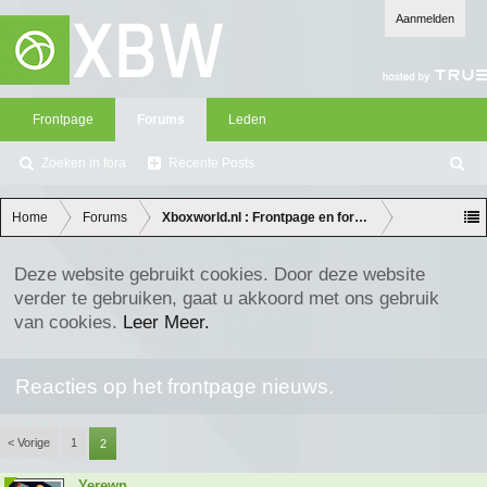
Aanmelden
Frontpage
Forums
Leden
Zoeken in fora
Recente Posts
Z
oe
ke
Home
Forums
Xboxworld.nl : Frontpage en forum discussie
n
Deze website gebruikt cookies. Door deze website
verder te gebruiken, gaat u akkoord met ons gebruik
van cookies.
Leer Meer.
Reacties op het frontpage nieuws.
< Vorige
1
2
Yerewn