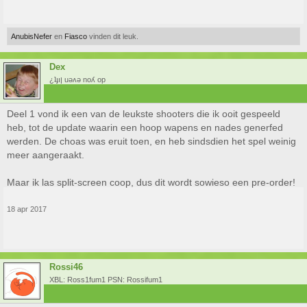
AnubisNefer
en
Fiasco
vinden dit leuk.
Dex
¿ʇɟıן uǝʌǝ noʎ op
Deel 1 vond ik een van de leukste shooters die ik ooit gespeeld
heb, tot de update waarin een hoop wapens en nades generfed
werden. De choas was eruit toen, en heb sindsdien het spel weinig
meer aangeraakt.
Maar ik las split-screen coop, dus dit wordt sowieso een pre-order!
18 apr 2017
Rossi46
XBL: Ross1fum1 PSN: Rossifum1