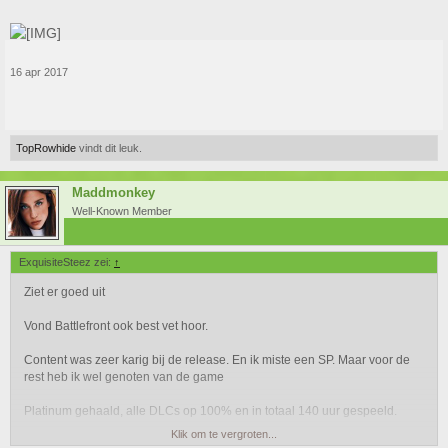
16 apr 2017
TopRowhide
vindt dit leuk.
Maddmonkey
Well-Known Member
ExquisiteSteez zei:
↑
Ziet er goed uit
Vond Battlefront ook best vet hoor.
Content was zeer karig bij de release. En ik miste een SP. Maar voor de
rest heb ik wel genoten van de game
Platinum gehaald, alle DLCs op 100% en in totaal 140 uur gespeeld.
Klik om te vergroten...
Geen spijt van gehad dat ik er op day 1 €70 voor heb neergelegd.