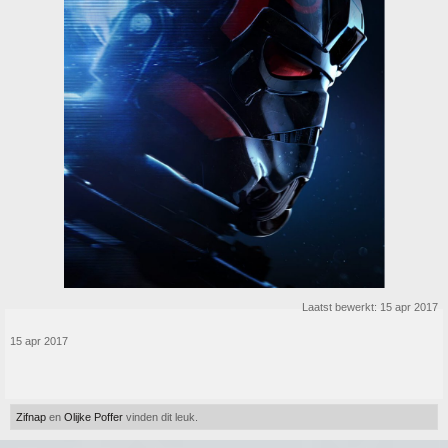
Laatst bewerkt:
15 apr 2017
15 apr 2017
Zifnap
en
Olijke Poffer
vinden dit leuk.