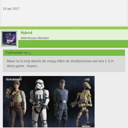
16 apr 2017
Hybrid
Well-Known Member
TopRowhide zei:
↑
Maar nu is nog steeds de vraag zitten de droids/clones van era 1-3 in
deze game.. hopen..