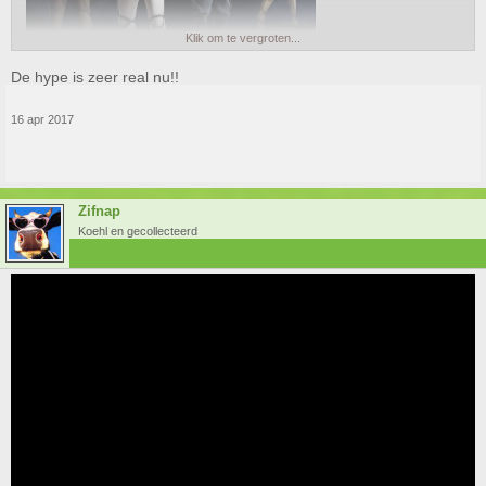
Klik om te vergroten...
De hype is zeer real nu!!
16 apr 2017
Zifnap
Koehl en gecollecteerd