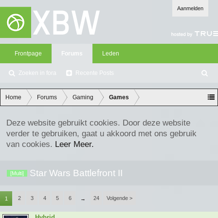
Aanmelden
Frontpage
Forums
Leden
Zoeken in fora
Recente Posts
Z
oe
ke
Home
Forums
Gaming
Games
n
Deze website gebruikt cookies. Door deze website
verder te gebruiken, gaat u akkoord met ons gebruik
van cookies.
Leer Meer.
Star Wars Battlefront II
[Multi]
2
3
4
5
6
24
Volgende >
1
→
Hybrid