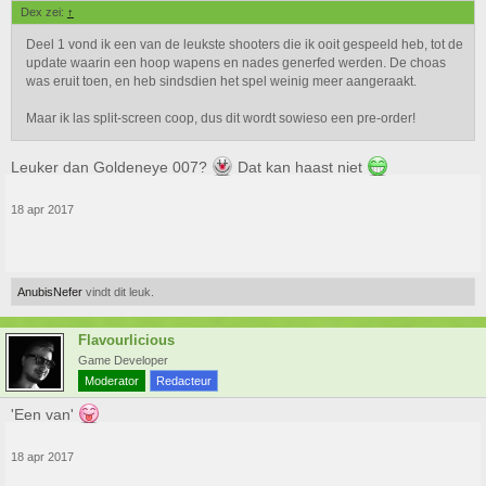
Dex zei:
↑
Deel 1 vond ik een van de leukste shooters die ik ooit gespeeld heb, tot de
update waarin een hoop wapens en nades generfed werden. De choas
was eruit toen, en heb sindsdien het spel weinig meer aangeraakt.
Maar ik las split-screen coop, dus dit wordt sowieso een pre-order!
Leuker dan Goldeneye 007?
Dat kan haast niet
18 apr 2017
AnubisNefer
vindt dit leuk.
Flavourlicious
Game Developer
Moderator
Redacteur
'Een van'
18 apr 2017