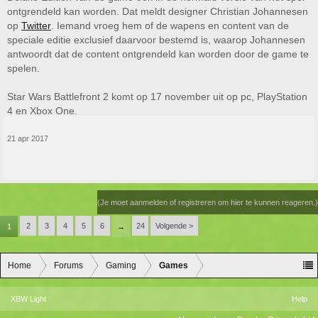
ontgrendeld kan worden. Dat meldt designer Christian Johannesen
op
Twitter
. Iemand vroeg hem of de wapens en content van de
speciale editie exclusief daarvoor bestemd is, waarop Johannesen
antwoordt dat de content ontgrendeld kan worden door de game te
spelen.
Star Wars Battlefront 2 komt op 17 november uit op pc, PlayStation
4 en Xbox One.
21 apr 2017
(Je moet aanmelden of registreren om hier te kunnen reageren.)
2
3
4
5
6
24
Volgende >
1
→
Home
Forums
Gaming
Games
XBW Light
Help