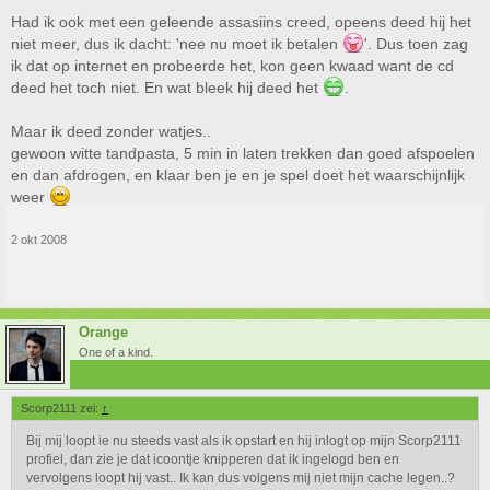
Had ik ook met een geleende assasiins creed, opeens deed hij het
niet meer, dus ik dacht: 'nee nu moet ik betalen
'. Dus toen zag
ik dat op internet en probeerde het, kon geen kwaad want de cd
deed het toch niet. En wat bleek hij deed het
.
Maar ik deed zonder watjes..
gewoon witte tandpasta, 5 min in laten trekken dan goed afspoelen
en dan afdrogen, en klaar ben je en je spel doet het waarschijnlijk
weer
2 okt 2008
Orange
One of a kind.
Scorp2111 zei:
↑
Bij mij loopt ie nu steeds vast als ik opstart en hij inlogt op mijn Scorp2111
profiel, dan zie je dat icoontje knipperen dat ik ingelogd ben en
vervolgens loopt hij vast.. Ik kan dus volgens mij niet mijn cache legen..?