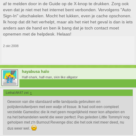
af te melden door in de Guide op de X-knop te drukken. Zorg ook
even dat je niet met het internet bent verbonden. Vervolgens "Auto
Sign-In" uitschakelen. Mocht het lukken, even je cache opschonen.
Ik hoop dat dit het verhelpt, maar als het niet het geval is dan is iets
anders aan de hand en ben ik bang dat je toch contact moet
opnemen met de helpdesk. Helaas!
2 okt 2008
hayabusa halo
Half-shark, half-man, skin like alligator
Lethal AK47 zei:
↑
Gewoon van die standaard witte tandpasta gebruiken en
polijsten/uitwrijven met een watje of tissue. Ik had ooit een compleet
verziekte Gamedisc die ik met geen mogelijkheid meer kon afspelen en
na het behandelen werkt die weer perfect. Pas geleden Little TommyV nog
geholpen met z'n Burnout Revenge disc die het ook niet meer deed, nu
dus weer wel.