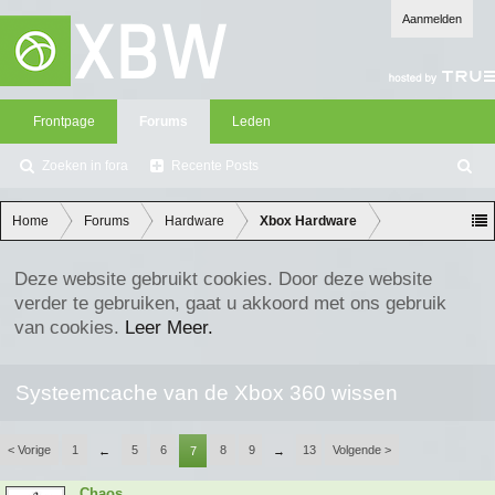
Aanmelden
Frontpage
Forums
Leden
Zoeken in fora
Recente Posts
Z
oe
ke
Home
Forums
Hardware
Xbox Hardware
n
Deze website gebruikt cookies. Door deze website
verder te gebruiken, gaat u akkoord met ons gebruik
van cookies.
Leer Meer.
Systeemcache van de Xbox 360 wissen
< Vorige
1
5
6
8
9
13
Volgende >
←
7
→
Chaos