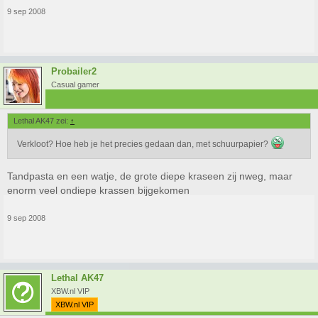
9 sep 2008
Probailer2
Casual gamer
Lethal AK47 zei:
↑
Verkloot? Hoe heb je het precies gedaan dan, met schuurpapier?
Tandpasta en een watje, de grote diepe kraseen zij nweg, maar
enorm veel ondiepe krassen bijgekomen
9 sep 2008
Lethal AK47
XBW.nl VIP
XBW.nl VIP