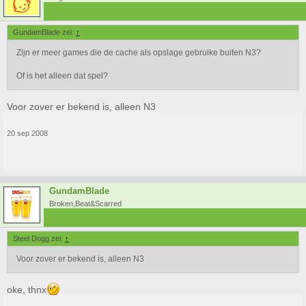
GundamBlade zei:
↑
Zijn er meer games die de cache als opslage gebruike buiten N3?
Of is het alleen dat spel?
Voor zover er bekend is, alleen N3
20 sep 2008
GundamBlade
Broken,Beat&Scarred
Steel Dogg zei:
↑
Voor zover er bekend is, alleen N3
oke, thnx