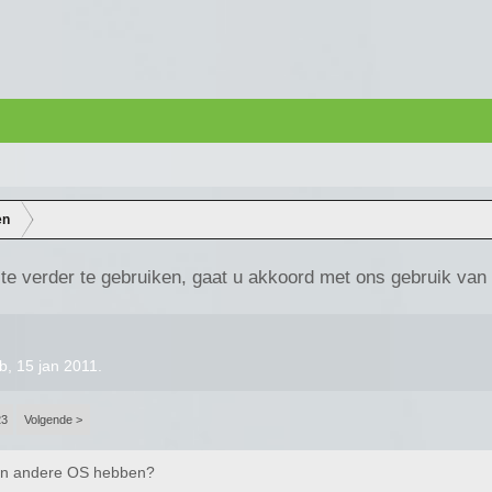
en
te verder te gebruiken, gaat u akkoord met ons gebruik van
b
,
15 jan 2011
.
23
Volgende >
een andere OS hebben?