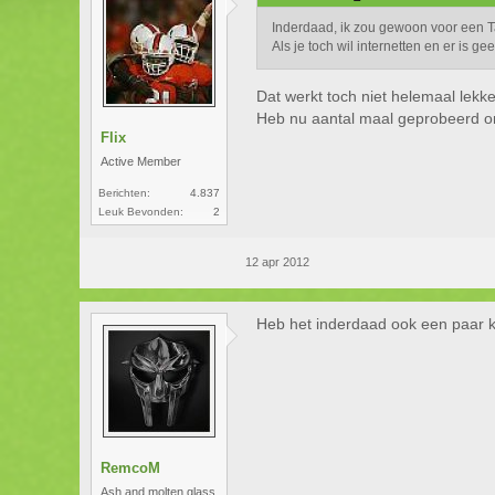
Inderdaad, ik zou gewoon voor een T
Als je toch wil internetten en er is g
Dat werkt toch niet helemaal lekke
Heb nu aantal maal geprobeerd om
Flix
Active Member
Berichten:
4.837
Leuk Bevonden:
2
12 apr 2012
Heb het inderdaad ook een paar k
RemcoM
Ash and molten glass