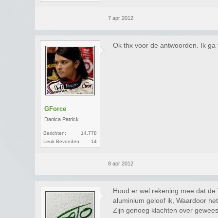
7 apr 2012
Ok thx voor de antwoorden. Ik ga f
GForce
Danica Patrick
Berichten:
14.778
Leuk Bevonden:
14
8 apr 2012
Houd er wel rekening mee dat de 
aluminium geloof ik, Waardoor het 
Zijn genoeg klachten over geweest