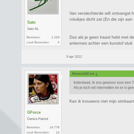
Van verslechterde wifi ontvangst
roluikjes dicht zat (En die zijn aa
Sato
Sato NL
Dus als je geen haast hebt met de
Berichten:
1.229
Leuk Bevonden:
0
antennes achter een kunstof stuk
9 apr 2012
Remcom00 zei:
↑
Inderdaad, ik zou gewoon voor een T
Als je toch wil internetten en er is g
Kan ik trouwens niet mijn simkaart
GForce
Danica Patrick
Berichten:
14.778
Leuk Bevonden:
14