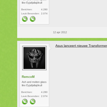
like Eyjafjallajökull
Berichten:
4.280
Leuk Bevonden:
2.074
12 apr 2012
Asus lanceert nieuwe Transformer
RemcoM
Ash and molten glass
like Eyjafjallajökull
Berichten:
4.280
Leuk Bevonden:
2.074