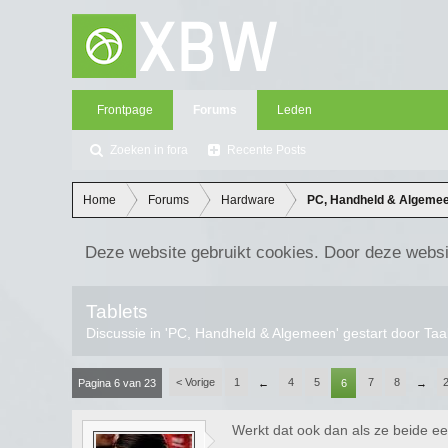
Frontpage
Forums
Leden
Zoeken in fora
Recente Posts
Home
Forums
Hardware
PC, Handheld & Algeme
Deze website gebruikt cookies. Door deze websi
Tablets
Discussie in '
PC, Handheld & Algemeen
' gestart door
Taa
< Vorige
1
4
5
7
8
Pagina 6 van 23
←
6
→
Werkt dat ook dan als ze beide 