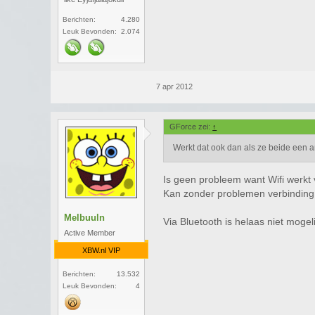
Berichten:
4.280
Leuk Bevonden:
2.074
7 apr 2012
GForce zei:
↑
Werkt dat ook dan als ze beide een
Is geen probleem want Wifi werkt 
Kan zonder problemen verbinding
Melbuuln
Via Bluetooth is helaas niet moge
Active Member
XBW.nl VIP
Berichten:
13.532
Leuk Bevonden:
4