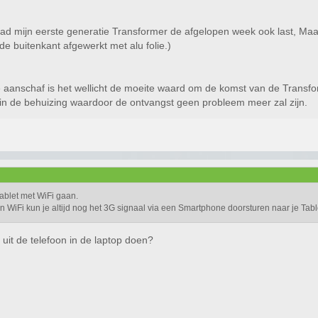
 had mijn eerste generatie Transformer de afgelopen week ook last, M
n de buitenkant afgewerkt met alu folie.)
 aanschaf is het wellicht de moeite waard om de komst van de Transform
 in de behuizing waardoor de ontvangst geen probleem meer zal zijn.
ablet met WiFi gaan.
een WiFi kun je altijd nog het 3G signaal via een Smartphone doorsturen naar je Tabl
 uit de telefoon in de laptop doen?