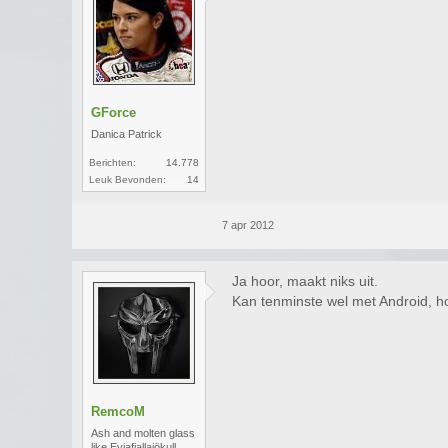
GForce
Danica Patrick
Berichten:
14.778
Leuk Bevonden:
14
7 apr 2012
Ja hoor, maakt niks uit.
Kan tenminste wel met Android, hoe
RemcoM
Ash and molten glass
like Eyjafjallajökull