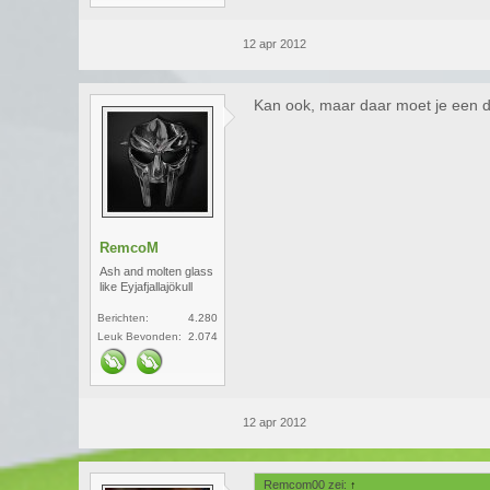
12 apr 2012
Kan ook, maar daar moet je een 
RemcoM
Ash and molten glass
like Eyjafjallajökull
Berichten:
4.280
Leuk Bevonden:
2.074
12 apr 2012
Remcom00 zei:
↑