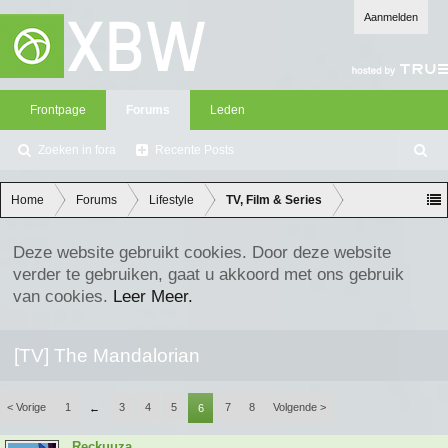
Aanmelden
Frontpage
Forums
Leden
Zoeken in fora
Recente Posts
Z
oe
ke
Home
Forums
Lifestyle
TV, Film & Series
n
Deze website gebruikt cookies. Door deze website
verder te gebruiken, gaat u akkoord met ons gebruik
van cookies.
Leer Meer.
[TV] The Mandalorian
< Vorige
1
3
4
5
7
8
Volgende >
←
6
Reckuuza