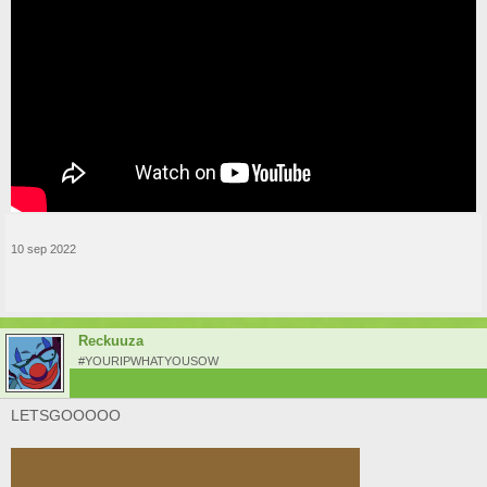
10 sep 2022
Reckuuza
#YOURIPWHATYOUSOW
LETSGOOOOO