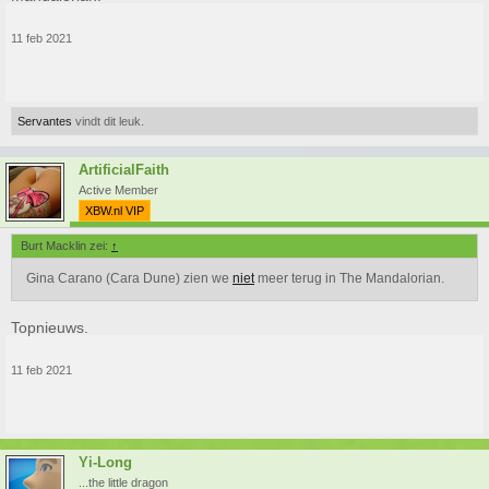
11 feb 2021
Servantes
vindt dit leuk.
ArtificialFaith
Active Member
XBW.nl VIP
Burt Macklin zei:
↑
Gina Carano (Cara Dune) zien we
niet
meer terug in The Mandalorian.
Topnieuws.
11 feb 2021
Yi-Long
...the little dragon