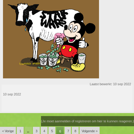
Laatst bewerkt:
10 sep 2022
10 sep 2022
(Je moet aanmelden of registreren om hier te kunnen reageren.)
< Vorige
1
3
4
5
7
8
Volgende >
←
6