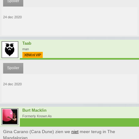
Spoiler
24 dec 2020
Taab
man
XBW.nl VIP
Spoiler
24 dec 2020
Burt Macklin
Formerly Known As
Gina Carano (Cara Dune) zien we
niet
meer terug in The
Mandalorian.