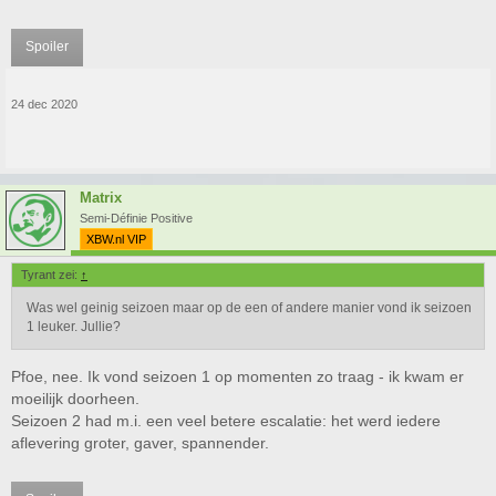
Spoiler
24 dec 2020
Matrix
Semi-Définie Positive
XBW.nl VIP
Tyrant zei:
↑
Was wel geinig seizoen maar op de een of andere manier vond ik seizoen
1 leuker. Jullie?
Pfoe, nee. Ik vond seizoen 1 op momenten zo traag - ik kwam er
moeilijk doorheen.
Seizoen 2 had m.i. een veel betere escalatie: het werd iedere
aflevering groter, gaver, spannender.