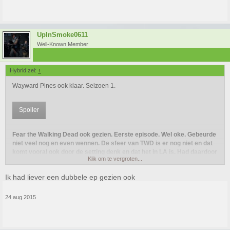
UpInSmoke0611
Well-Known Member
Hybrid zei:
↑
Wayward Pines ook klaar. Seizoen 1.
Spoiler
Fear the Walking Dead ook gezien. Eerste episode. Wel oke. Gebeurde
niet veel nog en even wennen. De sfeer van TWD is er nog niet en dat
komt vooral ook door de setting denk en dat het in LA is. Had daardoor
Klik om te vergroten...
veel meer het gevoel dat ik na een film zat te kijken. Wat apart was.
Ik had liever een dubbele ep gezien ook
24 aug 2015