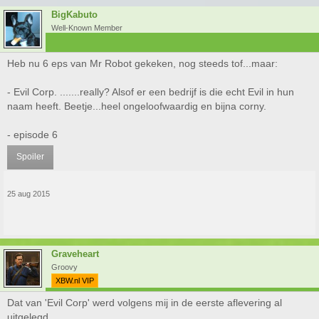
BigKabuto
Well-Known Member
Heb nu 6 eps van Mr Robot gekeken, nog steeds tof...maar:
- Evil Corp. .......really? Alsof er een bedrijf is die echt Evil in hun
naam heeft. Beetje...heel ongeloofwaardig en bijna corny.
- episode 6
Spoiler
25 aug 2015
Graveheart
Groovy
XBW.nl VIP
Dat van 'Evil Corp' werd volgens mij in de eerste aflevering al
uitgelegd.