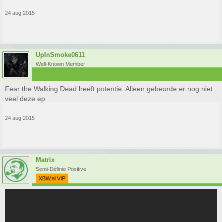
24 aug 2015
UpInSmoke0611
Well-Known Member
Fear the Walking Dead heeft potentie. Alleen gebeurde er nog niet
veel deze ep
24 aug 2015
Matrix
Semi-Définie Positive
XBW.nl VIP