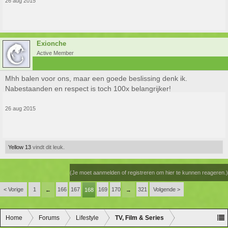
26 aug 2015
Exionche
Active Member
Mhh balen voor ons, maar een goede beslissing denk ik.
Nabestaanden en respect is toch 100x belangrijker!
26 aug 2015
Yellow 13
vindt dit leuk.
(Je moet aanmelden of registreren om hier te kunnen reageren.)
< Vorige
1
166
167
169
170
321
Volgende >
←
168
→
Home
Forums
Lifestyle
TV, Film & Series