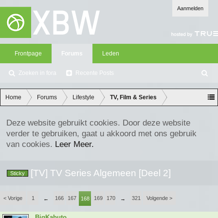
Aanmelden
Frontpage
Forums
Leden
Zoeken in fora
Recente Posts
Z
oe
ke
Home
Forums
Lifestyle
TV, Film & Series
n
Deze website gebruikt cookies. Door deze website
verder te gebruiken, gaat u akkoord met ons gebruik
van cookies.
Leer Meer.
[TV] TV Series Algemeen [Deel 2]
Sticky
< Vorige
1
166
167
169
170
321
Volgende >
←
168
→
BigKabuto