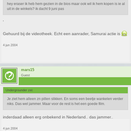
hey eraser ik heb hem gezien in de bios maar ook wil ik hem kopen is ie al
uit in de winkels? ik dacht 9 juni pas
'
Gehuurd bij de videotheek. Echt een aanrader, Samurai actie is
4 jun 2004
mars15
Guest
Undergrounder zei:
Je ziet hem alleen zn pillen slikken. En soms een beetje wankelen verder
niks. Das wel jammer. Maar voor de rest is het een goede film.
inderdaad alleen erg onbekend in Nederland.. das jammer..
4 jun 2004