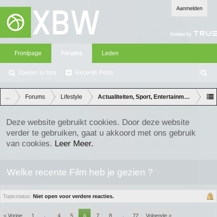
Aanmelden
Frontpage
Forums
Leden
Zoeken in fora
Recente Posts
Z
oe
ke
...
Forums
Lifestyle
Actualiteiten, Sport, Entertainment en Lifes
n
Deze website gebruikt cookies. Door deze website
verder te gebruiken, gaat u akkoord met ons gebruik
van cookies.
Leer Meer.
Welke recente Film heb je gezien ?
Topicstatus:
Niet open voor verdere reacties.
< Vorige
1
4
5
7
8
72
Volgende >
←
6
→