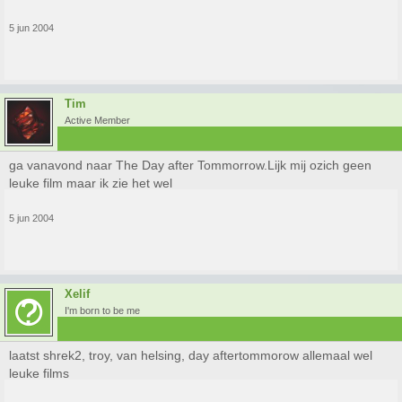
5 jun 2004
Tim
Active Member
ga vanavond naar The Day after Tommorrow.Lijk mij ozich geen
leuke film maar ik zie het wel
5 jun 2004
Xelif
I'm born to be me
laatst shrek2, troy, van helsing, day aftertommorow allemaal wel
leuke films