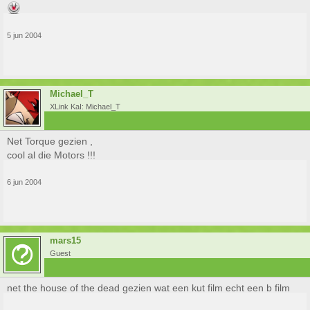
5 jun 2004
Michael_T
XLink KaI: Michael_T
Net Torque gezien ,
cool al die Motors !!!
6 jun 2004
mars15
Guest
net the house of the dead gezien wat een kut film echt een b film