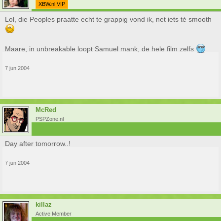
XBW.nl VIP
Lol, die Peoples praatte echt te grappig vond ik, net iets té smooth
Maare, in unbreakable loopt Samuel mank, de hele film zelfs
7 jun 2004
McRed
PSPZone.nl
Day after tomorrow..!
7 jun 2004
killaz
Active Member