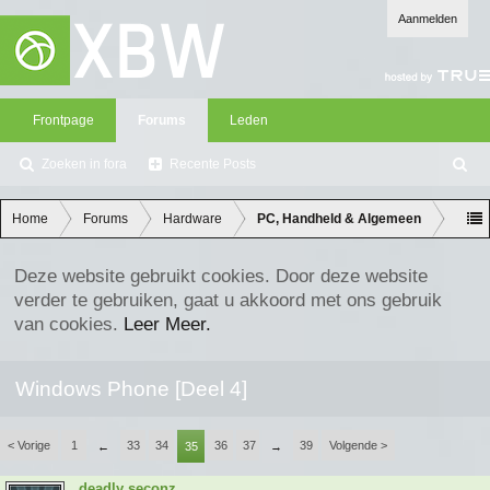
Aanmelden
Frontpage
Forums
Leden
Zoeken in fora
Recente Posts
Z
oe
ke
Home
Forums
Hardware
PC, Handheld & Algemeen
n
Deze website gebruikt cookies. Door deze website
verder te gebruiken, gaat u akkoord met ons gebruik
van cookies.
Leer Meer.
Windows Phone [Deel 4]
< Vorige
1
33
34
36
37
39
Volgende >
←
35
→
deadly seconz