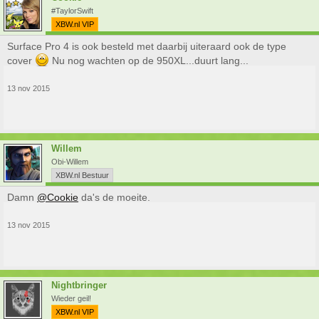
#TaylorSwift
XBW.nl VIP
Surface Pro 4 is ook besteld met daarbij uiteraard ook de type
cover
Nu nog wachten op de 950XL...duurt lang...
13 nov 2015
Willem
Obi-Willem
XBW.nl Bestuur
Damn
@Cookie
da's de moeite.
13 nov 2015
Nightbringer
Wieder geil!
XBW.nl VIP