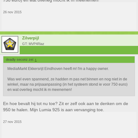
750 euro) en wat overleg mocht ik m meenemen!
26 nov 2015
Zilverpijl
GT: MVP4Riaz
deadly seconz zei:
↑
MediaMarkt Ekkersrijt Eindhoven heeft m! I'm a happy owner.
Was wel even spannend, ze hadden m pas net binnen en nog niet in de
winkel, maar na prijsaanpassing (in het systeem stond ie voor 750 euro)
en wat overleg mocht ik m meenemen!
En hoe bevalt hij tot nu toe? Zit er zelf ook aan te denken om de
950 te halen. Mijn Lumia 925 is aan vervanging toe.
27 nov 2015