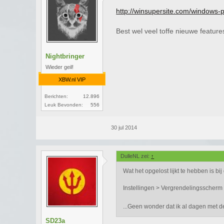
http://winsupersite.com/windows
Best wel veel toffe nieuwe featur
Nightbringer
Wieder geil!
XBW.nl VIP
Berichten:
12.896
Leuk Bevonden:
556
30 jul 2014
DulleNL zei:
↑
Wat het opgelost lijkt te hebben is b
Instellingen > Vergrendelingsscherm 
...Geen wonder dat ik al dagen met de
SD23a