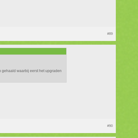
#89
 gehaald waarbij eerst het upgraden
#90