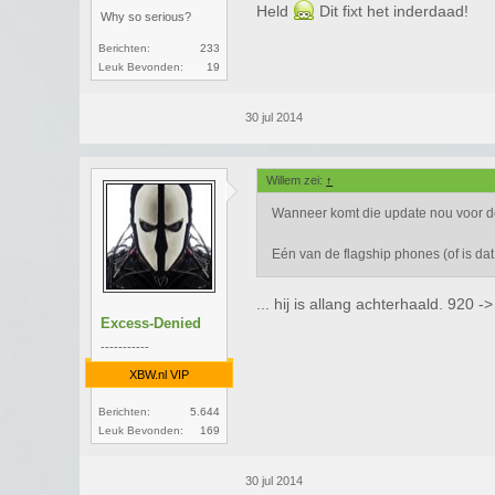
Held
Dit fixt het inderdaad!
Why so serious?
Berichten:
233
Leuk Bevonden:
19
30 jul 2014
Willem zei:
↑
Wanneer komt die update nou voor d
Eén van de flagship phones (of is da
... hij is allang achterhaald. 920
Excess-Denied
-----------
XBW.nl VIP
Berichten:
5.644
Leuk Bevonden:
169
30 jul 2014