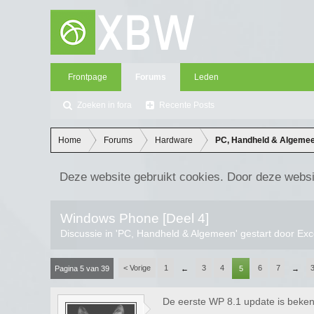
Frontpage
Forums
Leden
Zoeken in fora
Recente Posts
Home
Forums
Hardware
PC, Handheld & Algeme
Deze website gebruikt cookies. Door deze websi
Windows Phone [Deel 4]
Discussie in '
PC, Handheld & Algemeen
' gestart door
Exc
< Vorige
1
3
4
6
7
Pagina 5 van 39
←
5
→
De eerste WP 8.1 update is beken