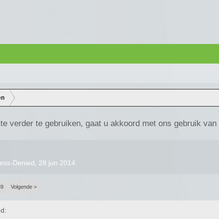
en
te verder te gebruiken, gaat u akkoord met ons gebruik van
ess-Denied
,
28 jun 2014
.
39
Volgende >
d: