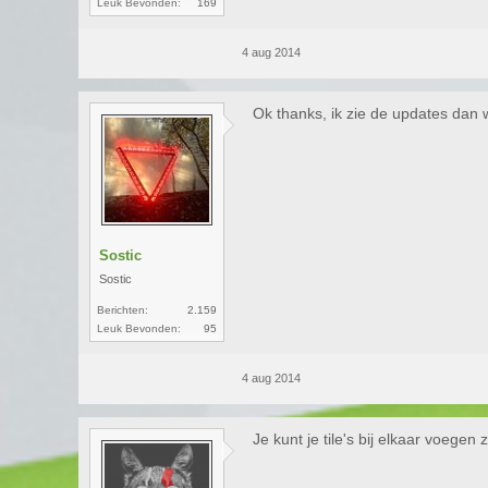
Leuk Bevonden:
169
4 aug 2014
Ok thanks, ik zie de updates dan 
Sostic
Sostic
Berichten:
2.159
Leuk Bevonden:
95
4 aug 2014
Je kunt je tile's bij elkaar voegen