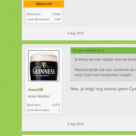
XBW.nl VIP
Berichten:
5.644
Leuk Bevonden:
169
4 aug 2014
Excess-Denied zei:
↑
Ik kreeg net een update voor de Dev
Waarschijnlijk ook een voorbode op 
naar Cyan voor problemen zorgde.
Nee, je krijgt nog steeds geen Cy
Joene90
Active Member
Berichten:
3.970
Leuk Bevonden:
1
5 aug 2014