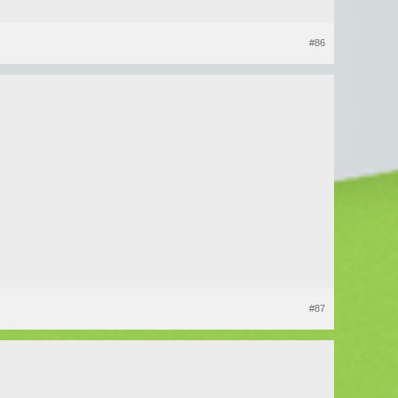
#86
#87