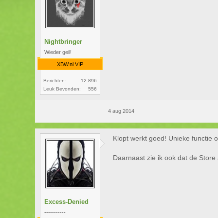
Nightbringer
Wieder geil!
XBW.nl VIP
Berichten:
12.896
Leuk Bevonden:
556
4 aug 2014
Klopt werkt goed! Unieke functie o
Daarnaast zie ik ook dat de Store 
Excess-Denied
-----------