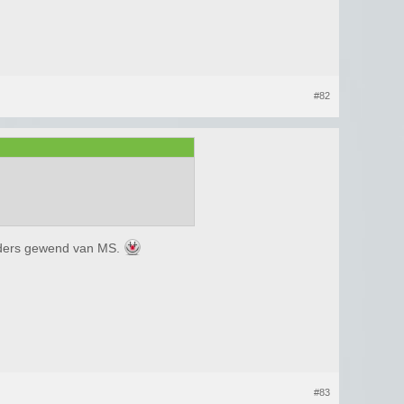
#82
 anders gewend van MS.
#83