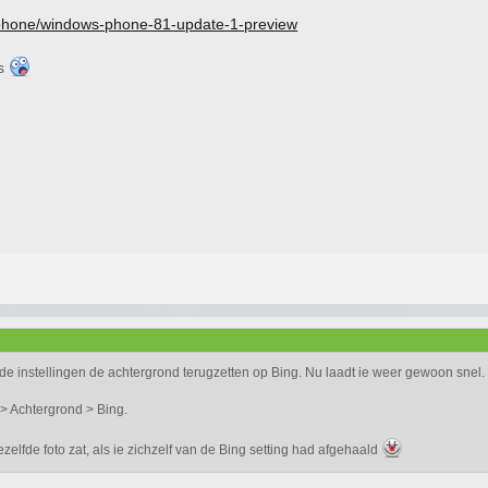
-phone/windows-phone-81-update-1-preview
es
ij de instellingen de achtergrond terugzetten op Bing. Nu laadt ie weer gewoon snel.
> Achtergrond > Bing.
zelfde foto zat, als ie zichzelf van de Bing setting had afgehaald