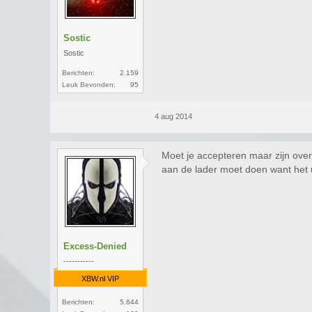
Sostic
Sostic
Berichten:
2.159
Leuk Bevonden:
95
4 aug 2014
Moet je accepteren maar zijn over-
aan de lader moet doen want het 
Excess-Denied
-----------
XBW.nl VIP
Berichten:
5.644