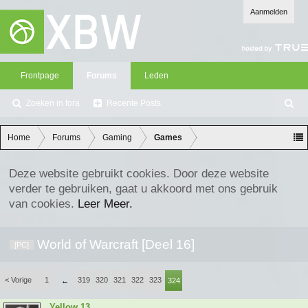
Aanmelden
Frontpage
Forums
Leden
Zoeken in fora
Recente Posts
Z
oe
ke
Home
Forums
Gaming
Games
n
Deze website gebruikt cookies. Door deze website
verder te gebruiken, gaat u akkoord met ons gebruik
van cookies.
Leer Meer.
World of Warcraft [Deel 16]
[PC]
< Vorige
1
319
320
321
322
323
←
324
Yellow 13