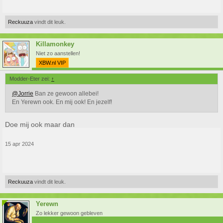
Reckuuza
vindt dit leuk.
Killamonkey
Niet zo aanstellen!
XBW.nl VIP
Modder-Eter zei:
↑
@Jorrie
Ban ze gewoon allebei!
En Yerewn ook. En mij ook! En jezelf!
Doe mij ook maar dan
15 apr 2024
Reckuuza
vindt dit leuk.
Yerewn
Zo lekker gewoon gebleven