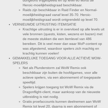
dungeons vrijgespeeld en op level 60 wordt de
Heroic-moeilijkheidsgraad beschikbaar.
Raids zijn beschikbaar in Raid Finder en Normal-
moeilijkheidsgraad vanaf level 35-70. Heroic-
moeilijkheidsgraad wordt ontgrendeld op level 70.
VERNIEUWDE UITRUSTING ITEMISATIE
Krachtige uitrusting is er in overvloed op alle levels uit
vele bronnen (quests, kisten, wezens en bazen) met
de meeste stukken die een itemlevel van 486
bereiken. Dit is veel meer dan waar MoP-content op
was afgestemd, waardoor spelers zich machtig en
krachtig kunnen voelen!
GEMAKKELIJKE TOEGANG VOOR ALLE ACTIEVE WOW-
SPELERS
Net als Plunderstorm zal WoW Remix ook
beschikbaar zijn buiten de hoofdgames, voor alle
actieve spelers, via een abonnement of toegepaste
speeltijd.
Spelers krijgen toegang tot WoW Remix via de
Dragonflight-client, maar aankoop van de nieuwste
uitbreiding is niet nodig.
Gratis proefaccounts kunnen deelnemen aan WoW
Remix tot level 20, daarna is een abonnement of