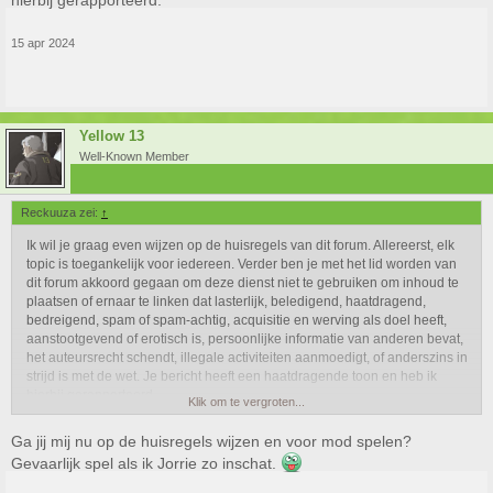
hierbij gerapporteerd.
15 apr 2024
Yellow 13
Well-Known Member
Reckuuza zei:
↑
Ik wil je graag even wijzen op de huisregels van dit forum. Allereerst, elk
topic is toegankelijk voor iedereen. Verder ben je met het lid worden van
dit forum akkoord gegaan om deze dienst niet te gebruiken om inhoud te
plaatsen of ernaar te linken dat lasterlijk, beledigend, haatdragend,
bedreigend, spam of spam-achtig, acquisitie en werving als doel heeft,
aanstootgevend of erotisch is, persoonlijke informatie van anderen bevat,
het auteursrecht schendt, illegale activiteiten aanmoedigt, of anderszins in
strijd is met de wet. Je bericht heeft een haatdragende toon en heb ik
hierbij gerapporteerd.
Klik om te vergroten...
Ga jij mij nu op de huisregels wijzen en voor mod spelen?
Gevaarlijk spel als ik Jorrie zo inschat.