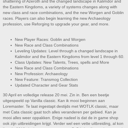
shattering of Azeroth and the changed landscape in Kalimdor and
the Eastern Kingdoms, a variety of systems changes along with
new class and race combinations, and the new Worgen and Goblin
races. Players can also begin learning the new Archaeology
profession, use Reforging to upgrade your gear, and more.
New Player Races: Goblin and Worgen
New Race and Class Combinations
Leveling Updates: Level through a changed landscape in
Kalimdor and the Eastern Kingdoms from level 1 through 60.
Class Updates: New Talents, Trees, spells and More
New Race and Class Combinations
New Profession: Archaeology
New Feature: Transmog Collection
Updated Character and Gear Stats
30 April en volledige release 20 mei. Zin in. Ben een beetje
uitgespeeld op Vanilla classic. Kan ik mooi beginnen aan
Loremaster. Te laat ingestapt destijds met WOTLK classic, maar
met Cata classic gaat toch alles veranderen per gebied. Kan je
mooi alles weer oppakken. Enige nadeel is dat de in game shop
ook zijn uitbreidingen krijgt. Verder wel een vette uitbreiding, al kon