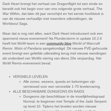
Dark Heart brengt het verhaal van Dragonflight tot een einde en
bereidt ook het begin voor van ons volgende grote verhaal,
The
War Within
, dat later dit jaar verschijnt en het eerste hoofdstuk is
van de nieuwe verhaallijn met meerdere uitbreidingen, de
Worldsoul Saga.
Maar dat is nog niet alles, want Dark Heart introduceert ook een
spannend nieuw evenement! Na Plunderstorm in update 10.2.6
heeft het WoW-team in een
community blog
World of Warcraft
Remix
:
Mists of Pandaria
aangekondigd. Dit nieuwe PVE-gefocuste
event brengt een geliefde uitbreiding terug met nieuwe wendingen
als onderdeel van WoWs viering van diens 20e verjaardag. Het
WoW Remix-evenement bevat:
VERSNELD LEVELEN
Alle zones, wezens, quests en beloningen zijn
vernieuwd voor een versnelde 1-70 levelervaring.
ALLE BESCHIKBARE DUNGEONS EN RAIDS
Dungeons zijn beschikbaar in de moeilijkheidsgraad
Normal, te beginnen met Temple of the Jade Serpent
op level 10. Tijdens het levelen worden nieuwe