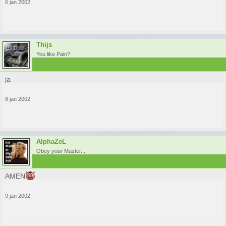
6 jan 2002
Thijs
You like Pain?
ja
8 jan 2002
AlphaZeL
Obey your Master...
AMEN
9 jan 2002