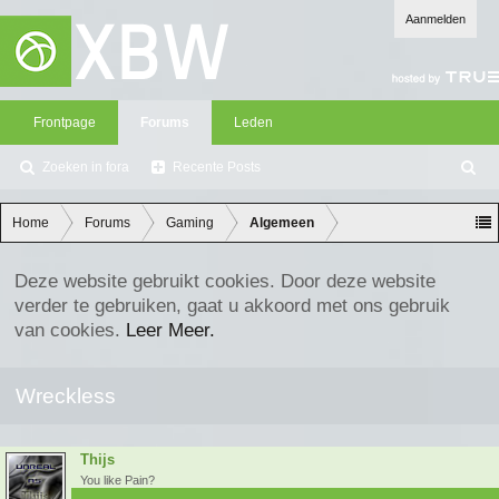
Aanmelden
Frontpage
Forums
Leden
Zoeken in fora
Recente Posts
Z
oe
ke
Home
Forums
Gaming
Algemeen
n
Deze website gebruikt cookies. Door deze website
verder te gebruiken, gaat u akkoord met ons gebruik
van cookies.
Leer Meer.
Wreckless
Thijs
You like Pain?