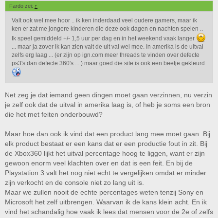
Fardo zei:
↑
Valt ook wel mee hoor .. ik ken inderdaad veel oudere gamers, maar ik
ken er zat me jongere kinderen die deze ook dagen en nachten spelen ..
Ik speel gemiddeld +/- 1,5 uur per dag en in het weekend vaak langer
... maar ja zover ik kan zien valt de uit val wel mee. In amerika is de uitval
zelfs erg laag ... (er zijn op ign.com meer threads te vinden over defecte
ps3's dan defecte 360's ....) maar goed die site is ook een beetje gekleurd
Net zeg je dat iemand geen dingen moet gaan verzinnen, nu verzin
je zelf ook dat de uitval in amerika laag is, of heb je soms een bron
die het met feiten onderbouwd?
Maar hoe dan ook ik vind dat een product lang mee moet gaan. Bij
elk product bestaat er een kans dat er een productie fout in zit. Bij
de Xbox360 lijkt het uitval percentage hoog te liggen, want er zijn
gewoon enorm veel klachten over en dat is een feit. En bij de
Playstation 3 valt het nog niet echt te vergelijken omdat er minder
zijn verkocht en de console niet zo lang uit is.
Maar we zullen nooit de echte percentages weten tenzij Sony en
Microsoft het zelf uitbrengen. Waarvan ik de kans klein acht. En ik
vind het schandalig hoe vaak ik lees dat mensen voor de 2e of zelfs