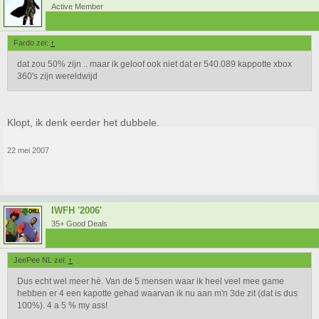
Active Member
Fardo zei:
↑
dat zou 50% zijn .. maar ik geloof ook niet dat er 540.089 kappotte xbox
360's zijn wereldwijd
Klopt, ik denk eerder het dubbele.
22 mei 2007
IWFH '2006'
35+ Good Deals
JeePee NL zei:
↑
Dus echt wel meer hè. Van de 5 mensen waar ik heel veel mee game
hebben er 4 een kapotte gehad waarvan ik nu aan m'n 3de zit (dat is dus
100%). 4 a 5 % my ass!