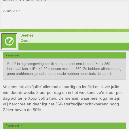
22 mei 2007
JeePee
Guest
Fardo zei:
↑
//edit\\ In mijn omgeving ken ik niemand met een kapotte Xbox 360 ... en
ion totaal ken ik IRL +/- 20 mensen met een 360. Ze hebben allemaal nog
geen problemen gehad en de meeste hebben hem sinds de launch
Volgens mij zijn 'jullie' allemaal al aardig op leeftijd en ik zie jullie
niet doordeweeks 2 uur per dag en in het weekend zo'n 5 uur per
dag achter je Xbox 360 zitten. De mensen waarmee ik game zijn
vrij hardcore en daar ligt het 360-sterftecijfer schrikbarend hoog.
Zéker boven de 50%.
Fardo zei:
↑