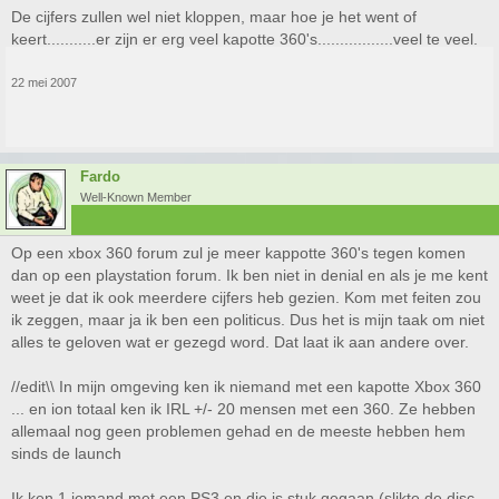
De cijfers zullen wel niet kloppen, maar hoe je het went of
keert...........er zijn er erg veel kapotte 360's.................veel te veel.
22 mei 2007
Fardo
Well-Known Member
Op een xbox 360 forum zul je meer kappotte 360's tegen komen
dan op een playstation forum. Ik ben niet in denial en als je me kent
weet je dat ik ook meerdere cijfers heb gezien. Kom met feiten zou
ik zeggen, maar ja ik ben een politicus. Dus het is mijn taak om niet
alles te geloven wat er gezegd word. Dat laat ik aan andere over.
//edit\\ In mijn omgeving ken ik niemand met een kapotte Xbox 360
... en ion totaal ken ik IRL +/- 20 mensen met een 360. Ze hebben
allemaal nog geen problemen gehad en de meeste hebben hem
sinds de launch
Ik ken 1 iemand met een PS3 en die is stuk gegaan (slikte de disc