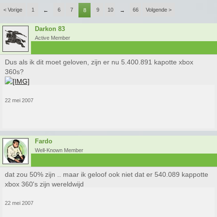
< Vorige
1
6
7
9
10
66
Volgende >
←
8
→
Darkon 83
Active Member
Dus als ik dit moet geloven, zijn er nu 5.400.891 kapotte xbox
360s?
22 mei 2007
Fardo
Well-Known Member
dat zou 50% zijn .. maar ik geloof ook niet dat er 540.089 kappotte
xbox 360's zijn wereldwijd
22 mei 2007