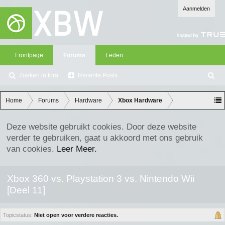
Aanmelden
Frontpage
Forums
Leden
Zoeken in fora
Recente Posts
Z
oe
ke
Home
Forums
Hardware
Xbox Hardware
n
Deze website gebruikt cookies. Door deze website
verder te gebruiken, gaat u akkoord met ons gebruik
van cookies.
Leer Meer.
Xbox 360 vs. Playstation 3 vs. Nintendo Wii
[Deel 11]
Topicstatus:
Niet open voor verdere reacties.