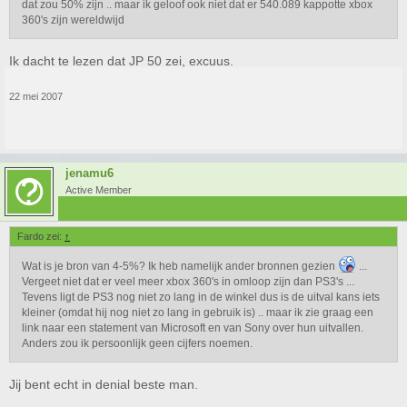
dat zou 50% zijn .. maar ik geloof ook niet dat er 540.089 kappotte xbox
360's zijn wereldwijd
Ik dacht te lezen dat JP 50 zei, excuus.
22 mei 2007
jenamu6
Active Member
Fardo zei:
↑
Wat is je bron van 4-5%? Ik heb namelijk ander bronnen gezien
...
Vergeet niet dat er veel meer xbox 360's in omloop zijn dan PS3's ...
Tevens ligt de PS3 nog niet zo lang in de winkel dus is de uitval kans iets
kleiner (omdat hij nog niet zo lang in gebruik is) .. maar ik zie graag een
link naar een statement van Microsoft en van Sony over hun uitvallen.
Anders zou ik persoonlijk geen cijfers noemen.
Jij bent echt in denial beste man.