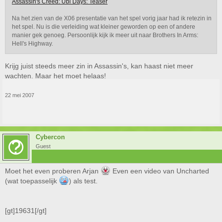
Assassin's Creed: Ubi Days: Teaser
Na het zien van de X06 presentatie van het spel vorig jaar had ik retezin in
het spel. Nu is die verleiding wat kleiner geworden op een of andere
manier gek genoeg. Persoonlijk kijk ik meer uit naar Brothers In Arms:
Hell's Highway.
Krijg juist steeds meer zin in Assassin's, kan haast niet meer
wachten. Maar het moet helaas!
22 mei 2007
Cybercon
Guest
Moet het even proberen Arjan
Even een video van Uncharted
(wat toepasselijk
) als test.
[gt]19631[/gt]