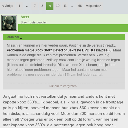
< Vorige
1
7
8
10
11
66
Volgende >
←
9
→
boss
Stay frosty people!
Fardo zei:
↑
Misschien kunnen we hier verder gaan. Past niet in de versus thread:L
Problemen met je Xbox 360? Defect of Bekraste DVD, Kassa[deel 6]
Maar
Kameo is de enige die ik ken met problemen. Verder ben ik weinig
mensen tegen gekomen, zelfs op xbox.com kom je weinig klachten tegen
(ik lees ook de deleted threads). Dit is wel een Xbox forum, dus je komt
hier relatief meer problemen tegen. Maar het aantal mensen met
problemen is nog steeds minder dan 1% van het leden aantal.
Ik berust de feiten op de threads in amerikaanse fora's (zoals bij ign.com
Klik om te vergroten...
en het xbox.com forum)
Je gaat me toch niet vertellen dat je niemand anders kent met
kapotte xbox 360's... Ik bedoel, als ik nu al gewoon in de frontpage
polls ga kijken, hoeveel mensen hun xbox 360 krassen maakt op
hun disks, is al schandalig veel. Meer dan 200 mensen op dit forum
alleen al! Vroeger was er ook een poll op dit forum, van mensen
met kapotte xbox 360's. die percentage lagen ook hoog hoor...