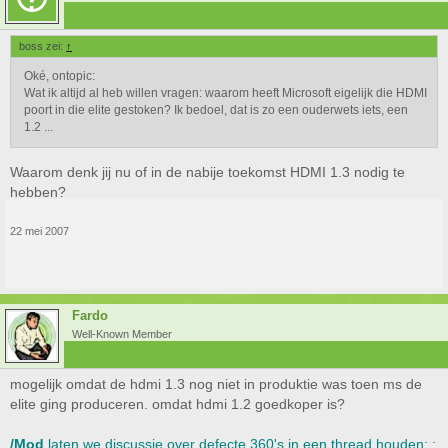
boss zei:
↑
Oké, ontopic:
Wat ik altijd al heb willen vragen: waarom heeft Microsoft eigelijk die HDMI
poort in die elite gestoken? Ik bedoel, dat is zo een ouderwets iets, een
1.2 ...
Waarom denk jij nu of in de nabije toekomst HDMI 1.3 nodig te
hebben?
22 mei 2007
Fardo
Well-Known Member
mogelijk omdat de hdmi 1.3 nog niet in produktie was toen ms de
elite ging produceren. omdat hdmi 1.2 goedkoper is?
/Mod
laten we discussie over defecte 360's in een thread houden: :