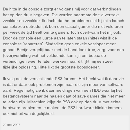
De hitte in de console zorgt er volgens mij voor dat verbindingen
het op den duur begeven. Die worden naarmate de tijd vertrekt
zwakker en zwakker. Ik dacht dat het probleem niet bij mijn launch
console zou optreden, ik ben een casual gamer die niet vele uren
per week de tijd heeft om te gamen. Toch overkwam het mij ook.
Door de console een uurtje aan te laten staan (hitte) wist ik de
console te 'repareren'. Sindsdien geen enkele vastloper meer
gehad. Beetje vergelijkbaar met de handdoek-truc, zorgt voor een
(over)verhitting wat net voldoende kan zijn om bepaalde
verbindingen weer te laten werken maar dit lijkt mij een zeer
tijdelijke oplossing. Hitte lijkt de grootste boosdoener.
Ik volg ook de verschillende PS3 forums. Het beeld wat ik daar zie
is dat er daar ook problemen zijn maar die zijn meer van software
aard. Regelmatig zie ik daar meldingen van een HDD waarbij het
bestandsysteem naar de haaien gaat of save games die niet meer
te laden zijn. Misschien krijgt de PS3 ook op den duur met echte
hardware problemen te maken, de PS2 hardware blinkte immers
ook niet uit van degelijkheid.
22 mei 2007