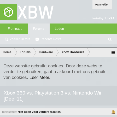
Aanmelden
Frontpage
Forums
Leden
Zoeken in fora
Recente Posts
Z
oe
ke
Home
Forums
Hardware
Xbox Hardware
n
Deze website gebruikt cookies. Door deze website
verder te gebruiken, gaat u akkoord met ons gebruik
van cookies.
Leer Meer.
Xbox 360 vs. Playstation 3 vs. Nintendo Wii
[Deel 11]
Topicstatus:
Niet open voor verdere reacties.