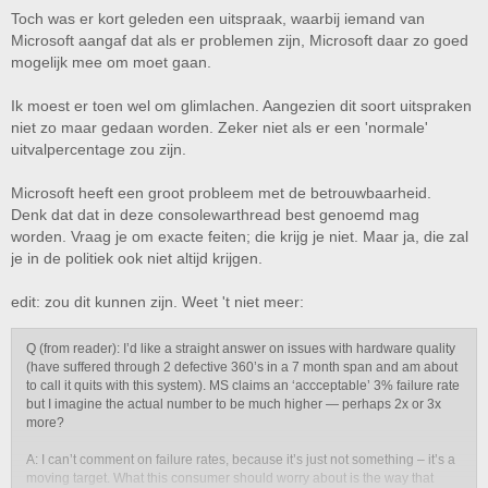
Toch was er kort geleden een uitspraak, waarbij iemand van
Microsoft aangaf dat als er problemen zijn, Microsoft daar zo goed
mogelijk mee om moet gaan.
Ik moest er toen wel om glimlachen. Aangezien dit soort uitspraken
niet zo maar gedaan worden. Zeker niet als er een 'normale'
uitvalpercentage zou zijn.
Microsoft heeft een groot probleem met de betrouwbaarheid.
Denk dat dat in deze consolewarthread best genoemd mag
worden. Vraag je om exacte feiten; die krijg je niet. Maar ja, die zal
je in de politiek ook niet altijd krijgen.
edit: zou dit kunnen zijn. Weet 't niet meer:
Q (from reader): I’d like a straight answer on issues with hardware quality
(have suffered through 2 defective 360’s in a 7 month span and am about
to call it quits with this system). MS claims an ‘accceptable’ 3% failure rate
but I imagine the actual number to be much higher — perhaps 2x or 3x
more?
A: I can’t comment on failure rates, because it’s just not something – it’s a
moving target. What this consumer should worry about is the way that