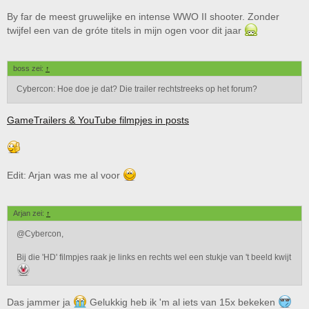
By far de meest gruwelijke en intense WWO II shooter. Zonder
twijfel een van de gróte titels in mijn ogen voor dit jaar
boss zei:
↑
Cybercon: Hoe doe je dat? Die trailer rechtstreeks op het forum?
GameTrailers & YouTube filmpjes in posts
Edit: Arjan was me al voor
Arjan zei:
↑
@Cybercon,
Bij die 'HD' filmpjes raak je links en rechts wel een stukje van 't beeld kwijt
Das jammer ja
Gelukkig heb ik 'm al iets van 15x bekeken