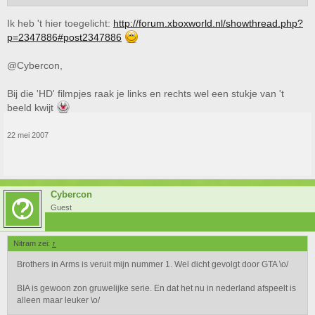
Ik heb 't hier toegelicht:
http://forum.xboxworld.nl/showthread.php?
p=2347886#post2347886
@Cybercon,
Bij die 'HD' filmpjes raak je links en rechts wel een stukje van 't
beeld kwijt
22 mei 2007
Cybercon
Guest
Nitram zei:
↑
Brothers in Arms is veruit mijn nummer 1. Wel dicht gevolgt door GTA \o/
BIA is gewoon zon gruwelijke serie. En dat het nu in nederland afspeelt is
alleen maar leuker \o/