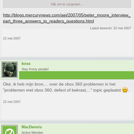
we’ve treated him. Y’know, things break, and if we’ve treated him well and
Klik om te vergroten...
fixed his problem,
that’s something that we’re focused on right now.
I’m
not going to comment on individual failure rates because I’m shipping in
http://blogs.mercurynews.com/aei/2007/05/peter_moore_interview_
36 countries and it’s a complex business.
part_three_answers_to_readers_questions.html
Laatst bewerkt:
22 mei 2007
22 mei 2007
boss
Stay frosty people!
Oké, ik heb mijn bron,... over de xbox 360 problemen in het
"problemen met xbox 360, defect of bekrast,..." topic geplaatst
.
22 mei 2007
MacDennis
Active Member