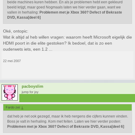
beide machines kuren hebben. En als je problemen hebt een gekleurd
beeld krijgt, maar goed Nogmaals laten we hier verder gaan, want we
vallen in herhaling:
Problemen met je Xbox 360? Defect of Bekraste
DVD, Kassa[deel 6]
Oké, ontopic:
Wat ik altijd al heb willen vragen: waarom heeft Microsoft eigelijk die
HDMI poort in die elite gestoken? Ik bedoel, dat is zo een
ouderwets iets, een 1.2 ...
22 mei 2007
pacboyslim
jump for joy
Fardo zei:
↑
dat heb je net ook gezegd, maar ik heb nergens die cijfers kunnen vinden.
Boss je valt in herhaling. Kom met feiten. Laten we hier verder posten:
Problemen met je Xbox 360? Defect of Bekraste DVD, Kassa[deel 6]