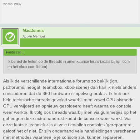
22 mei 2007
MacDennis
Active Member
Fardo zei:
↑
Ik berust de feiten op de threads in amerikaanse fora's (zoals bij ign.com
en het xbox.com forum)
Als ik de verschillende internationale forums zo bekijk (ign,
ps3forums, neogaf, teamxbox, xbox-scene) dan kan ik niets anders
concluderen dat de 360 hardware simpelweg brak is. Ik heb ook
hele technische threads gevolgd waarbij men zowel CPU alsmede
GPU verwijderd en opnieuw gesoldeerd heeft waarna de console
weer werkte. Ik volg ook threads waarbij men via gummetjes op het
geheugen deze extra aandrukt zodat de console weer werkt. Via
deze laatste techniek zijn al vele tientallen consoles 'gerepareerd',
geloof het of niet. Er zijn onderhand vele handleidingen verschenen
met methodes waarmee je je console zou kunnen repareren.