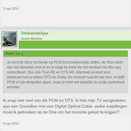
5 sep 2014
StrikwerdaAjax
Active Member
RaVe^ zei:
↑
Je kunt de Xbox het beste op PCM (Uncompressed) zetten, de Xbox doet
dan het decoden voor je en je krijgt de track die het medium (bv Blu-ray)
ondersteunt. Dus ook True HD en DTS HD. Wanneer je kiest voor
bitstream heb je alleen DTS en Dolby. De receiver laat dit niet zien, er blijft
PCM of iets dergelijks staan, maar je hebt wel degelijk de juiste audiotrack
eronder.
Ik snap niet veel van die PCM en DTS. ik heb mijn TV aangesloten
aan een Soundbar met een Digital Optical Cable. welke instellingen
moet ik gebruiken op de One om het mooiste geluid te krijgen?
5 sep 2014