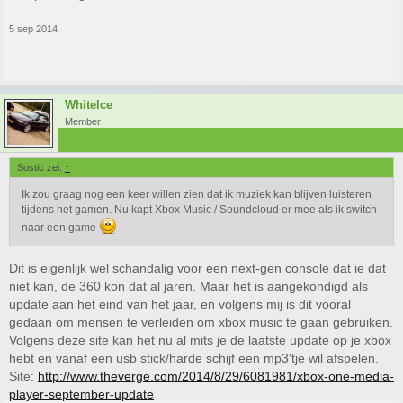
5 sep 2014
WhiteIce
Member
Sostic zei:
↑
Ik zou graag nog een keer willen zien dat ik muziek kan blijven luisteren
tijdens het gamen. Nu kapt Xbox Music / Soundcloud er mee als ik switch
naar een game
Dit is eigenlijk wel schandalig voor een next-gen console dat ie dat
niet kan, de 360 kon dat al jaren. Maar het is aangekondigd als
update aan het eind van het jaar, en volgens mij is dit vooral
gedaan om mensen te verleiden om xbox music te gaan gebruiken.
Volgens deze site kan het nu al mits je de laatste update op je xbox
hebt en vanaf een usb stick/harde schijf een mp3'tje wil afspelen.
Site:
http://www.theverge.com/2014/8/29/6081981/xbox-one-media-
player-september-update