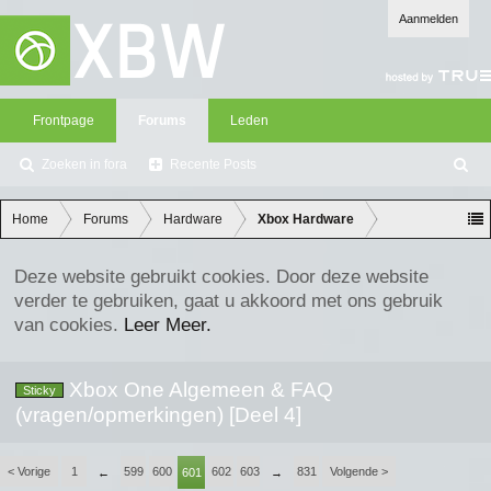
Aanmelden
Frontpage
Forums
Leden
Zoeken in fora
Recente Posts
Z
oe
ke
Home
Forums
Hardware
Xbox Hardware
n
Deze website gebruikt cookies. Door deze website
verder te gebruiken, gaat u akkoord met ons gebruik
van cookies.
Leer Meer.
Xbox One Algemeen & FAQ
Sticky
(vragen/opmerkingen) [Deel 4]
< Vorige
1
599
600
602
603
831
Volgende >
←
601
→