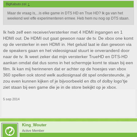
BigKabuto zei:
↑
Maar de vraag is,...is elke game in DTS HD en True HD? Ik ga van het
weekend wel effe experimenteren ermee. Heb hem nu nog op DTS staan.
Ik heb zelf een receiver/versterker met 4 HDMI ingangen en 1
HDMI out. De HDMI out gaat gewoon naar de tv. De xbox one komt
op de versterker in een HDMI in. Het geluid laat ie dan gewoon via
de speakers gaan en het videosignaal stuurt ie onveranderd door
naar de tv. Ik weet zeker dat mijn versterker TrueHD en DTS-HD
aankan omdat dat dus soms in het schermpje komt te staan bij een
film. Ik kan mij herinneren dat er achter op de hoesjes van xbox
360 spellen ook stond welk audiosignaal dit spel ondersteunde, je
zou even kunnen kijken of je bijvoorbeeld en dts of dolby logo'tje
ziet staan bij een game die je in de store bekijkt op je xbox.
5 sep 2014
King_Wouter
Active Member