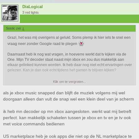
DiaLogical
3 red lights
Sostic zei:
↑
Grazi, het was mij overigens al gelukt. Soms plemp ik hier iets te snel een
vraag neer zonder Google raad te plegen
Daarnaast heb ik nog wat vragen, in hoeverre werkt dat tv kijken via de
One. Mijn TV decoder staat naast mijn xbox en zou dus makkelijk aan
elkaar gelinked kunnen worden. Ik heb daar nog niet echt ervaringen over
gelezen. Kan je dan ook echt tijdens het gamen tv blijven kijken?
Question deux; Wat zijn allemaal de voordelen om je locatie naar een
Klik om te vergroten...
ander land te zetten, zijn dat alleen de goedkopere games of zijn er in
USA meer offers/acties en eerdere releases van games?
als je xbox music snapped dan blijft de muziek volgens mij wel
doorgaan alleen dan vult de snap wel een klein deel van je scherm
Overigens vind ik de apps op de Xbox wel fijn werken, er mag nog wel
een groter aanbod komen maar dat komt vanzelf wel. Ik zou graag nog
ik heb mn decoder op mn xbox aangesloten. werkt wat mij betreft
een keer willen zien dat ik muziek kan blijven luisteren tijdens het gamen.
perfect. kan makkelijk schakelen tussen je xbox en tv en je tv ook
Nu kapt Xbox Music / Soundcloud er mee als ik switch naar een game
met voice commands bedienen
US marketplace heb je ook apps die niet op de NL marketplace te