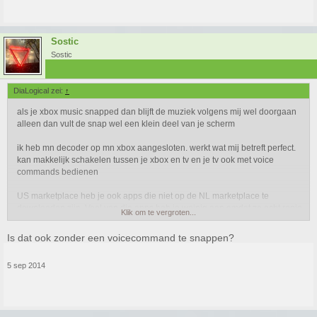
Sostic
Sostic
DiaLogical zei:
↑
als je xbox music snapped dan blijft de muziek volgens mij wel doorgaan
alleen dan vult de snap wel een klein deel van je scherm
ik heb mn decoder op mn xbox aangesloten. werkt wat mij betreft perfect.
kan makkelijk schakelen tussen je xbox en tv en je tv ook met voice
commands bedienen
US marketplace heb je ook apps die niet op de NL marketplace te
downloaden zijn. Veel van die apps heb je weinig aan omdat ze echt regio
Klik om te vergroten...
specifiek zijn, maar er zitten wel een paar tussen waar je wat aan hebt
Is dat ook zonder een voicecommand te snappen?
5 sep 2014