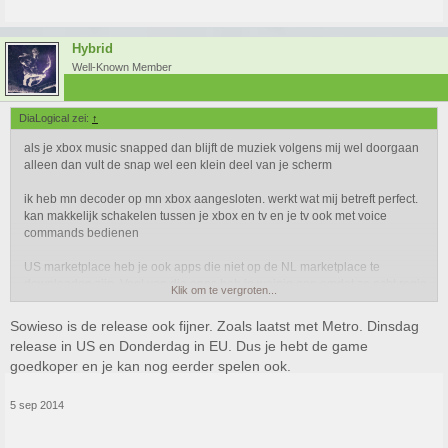
Hybrid
Well-Known Member
DiaLogical zei:
↑
als je xbox music snapped dan blijft de muziek volgens mij wel doorgaan
alleen dan vult de snap wel een klein deel van je scherm
ik heb mn decoder op mn xbox aangesloten. werkt wat mij betreft perfect.
kan makkelijk schakelen tussen je xbox en tv en je tv ook met voice
commands bedienen
US marketplace heb je ook apps die niet op de NL marketplace te
downloaden zijn. Veel van die apps heb je weinig aan omdat ze echt regio
Klik om te vergroten...
specifiek zijn, maar er zitten wel een paar tussen waar je wat aan hebt
Sowieso is de release ook fijner. Zoals laatst met Metro. Dinsdag
release in US en Donderdag in EU. Dus je hebt de game
goedkoper en je kan nog eerder spelen ook.
5 sep 2014