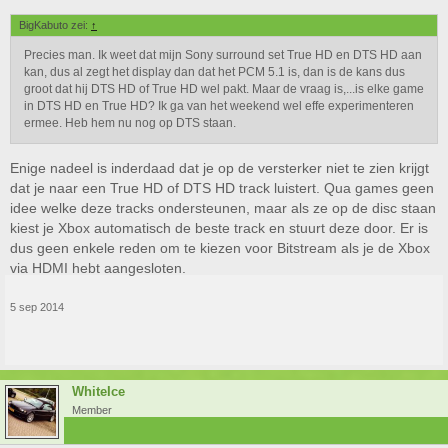
BigKabuto zei:
↑
Precies man. Ik weet dat mijn Sony surround set True HD en DTS HD aan
kan, dus al zegt het display dan dat het PCM 5.1 is, dan is de kans dus
groot dat hij DTS HD of True HD wel pakt. Maar de vraag is,...is elke game
in DTS HD en True HD? Ik ga van het weekend wel effe experimenteren
ermee. Heb hem nu nog op DTS staan.
Enige nadeel is inderdaad dat je op de versterker niet te zien krijgt
dat je naar een True HD of DTS HD track luistert. Qua games geen
idee welke deze tracks ondersteunen, maar als ze op de disc staan
kiest je Xbox automatisch de beste track en stuurt deze door. Er is
dus geen enkele reden om te kiezen voor Bitstream als je de Xbox
via HDMI hebt aangesloten.
5 sep 2014
WhiteIce
Member