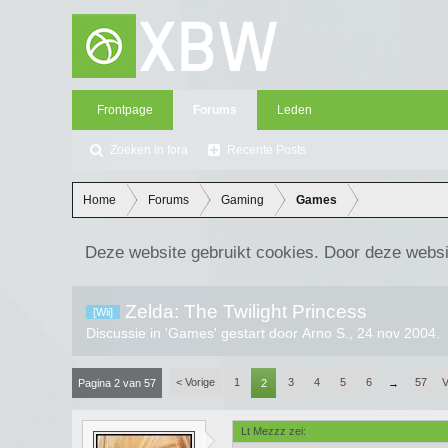
Frontpage
Forums
Leden
Zoeken in fora
Recente Posts
Home
Forums
Gaming
Games
Deze website gebruikt cookies. Door deze websi
Zelda: The Twilight Princess
[Wii]
Discussie in '
Games
' gestart door
Arno S.
,
24 nov 2004
.
< Vorige
1
3
4
5
6
57
V
Pagina 2 van 57
2
→
Lt Mezzz zei: