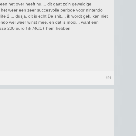
reen het over heeft nu.... dit gaat zo'n geweldige
t het weer een zeer succesvolle periode voor nintendo
... dusja, dit is echt De shit.... ik wordt gek, kan niet
do wel weer winst mee, en dat is mooi... want een
deze 200 euro ! ik
MOET
hem hebben.
#24