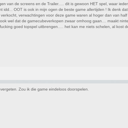
ijgen van de screens en de Trailer..... dit is gewoon HET spel, waar iede
t idd... OOT is ook in mijn ogen de beste game allertijden ! Ik denk da
rkocht, verwachtingen voor deze game waren al hoger dan van half life 2.
ook wel dat de gamecubeverkopen zwaar omhoog gaan.... maakt ninten
 fucking goed topspel uitbrengen..... het kan me niets schelen, al kost 
 vergeten. Zou ik die game eindeloos doorspelen.