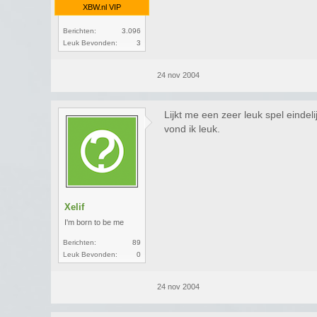
XBW.nl VIP
Berichten:
3.096
Leuk Bevonden:
3
24 nov 2004
Lijkt me een zeer leuk spel eindel
vond ik leuk.
Xelif
I'm born to be me
Berichten:
89
Leuk Bevonden:
0
24 nov 2004