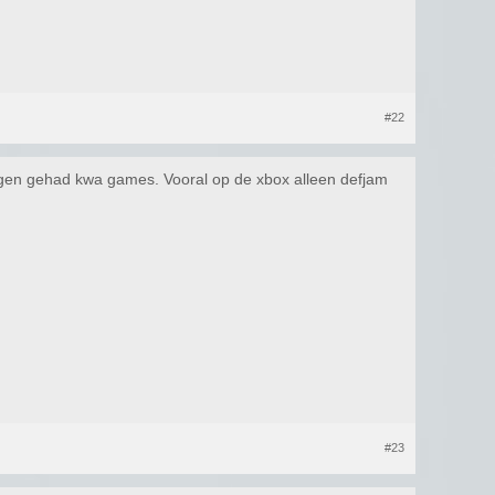
#22
ellingen gehad kwa games. Vooral op de xbox alleen defjam
#23