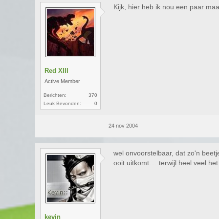
Kijk, hier heb ik nou een paar m
Red XIII
Active Member
Berichten:
370
Leuk Bevonden:
0
24 nov 2004
wel onvoorstelbaar, dat zo'n beet
ooit uitkomt.... terwijl heel veel h
kevin_