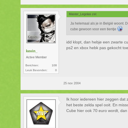
Master_Legolas zei:
Ja helemaal als je in België woont. D
cube gewoon voor een tientje
idd klopt, dan hebje een zwarte cu
ps2 en xbox hebk pas gekocht t
kevin_
Active Member
Berichten:
108
Leuk Bevonden:
0
25 nov 2004
Ik hoor iedereen hier zeggen dat 
het beste zelda spel ooit. En missc
Cube hier ook 70 euro wordt, dan