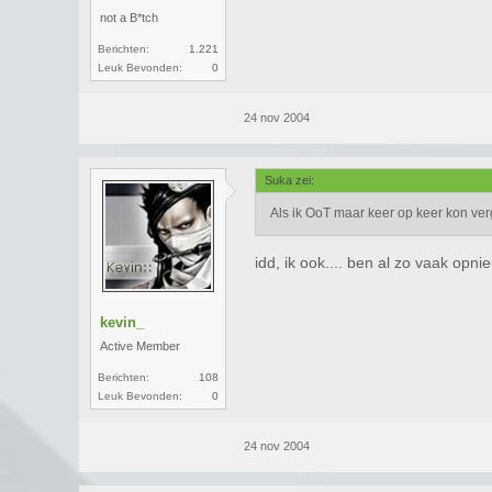
not a B*tch
Berichten:
1.221
Leuk Bevonden:
0
24 nov 2004
Suka zei:
Als ik OoT maar keer op keer kon ve
idd, ik ook.... ben al zo vaak op
kevin_
Active Member
Berichten:
108
Leuk Bevonden:
0
24 nov 2004