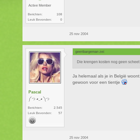
Active Member
Berichten:
108
Leuk Bevonden:
0
25 nov 2004
geertbargeman zei:
Die krengen kosten nog geen scheet e
Ja helemaal als je in België woont
gewoon voor een tientje
Pascal
༼ つ ◕_◕ ༽つ
Berichten:
2.545
Leuk Bevonden:
57
25 nov 2004