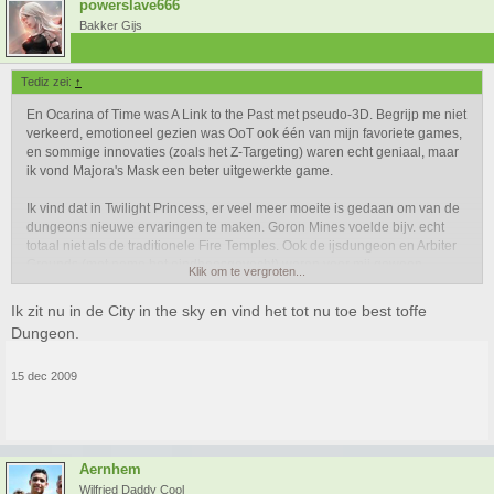
powerslave666
Bakker Gijs
Tediz zei:
↑
En Ocarina of Time was A Link to the Past met pseudo-3D. Begrijp me niet
verkeerd, emotioneel gezien was OoT ook één van mijn favoriete games,
en sommige innovaties (zoals het Z-Targeting) waren echt geniaal, maar
ik vond Majora's Mask een beter uitgewerkte game.
Ik vind dat in Twilight Princess, er veel meer moeite is gedaan om van de
dungeons nieuwe ervaringen te maken. Goron Mines voelde bijv. echt
totaal niet als de traditionele Fire Temples. Ook de ijsdungeon en Arbiter
Grounds (met name het eindbaasgevecht) waren voor mij gewoon
Klik om te vergroten...
voorbeelden van verassend goede gameplay in een mooie setting.
Ik zit nu in de City in the sky en vind het tot nu toe best toffe
Daarnaast vond ik dat de wereld zelf beter was uitgewerkt dan in vorige
Dungeon.
Zelda games, en meer dan zijn voorgangers echt een Middeleeuwse sfeer
uitstraalde. Vooral de Castle Town vond ik erg mooi.
15 dec 2009
Ik kan wel even doorgaan, maar ik vond dat TP gewoon de sfeer had die
ik me altijd al voorstelde bij de Zelda serie, en fantastisch vloeiende
gameplay (let wel dat ik TP op de Gamecube heb gespeeld). Smaken
verschillen, maar ik vond Wind Waker erg teleurstellend en ervoer Twilight
Aernhem
Princess als een fantastische goedmaker. Dat het ook nog het mooiste
Gamecube spel is, is dan een mooie bijkomstigheid.
Wilfried Daddy Cool