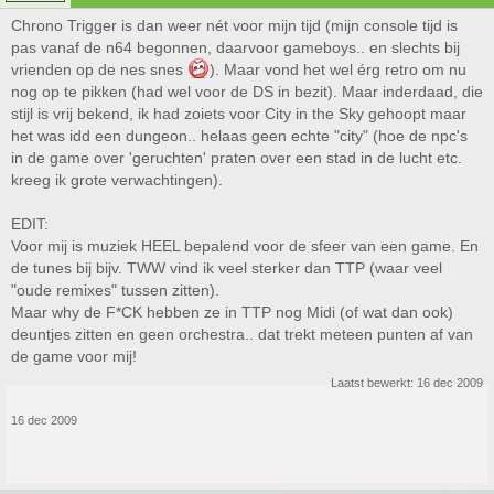
Chrono Trigger is dan weer nét voor mijn tijd (mijn console tijd is
pas vanaf de n64 begonnen, daarvoor gameboys.. en slechts bij
vrienden op de nes snes
). Maar vond het wel érg retro om nu
nog op te pikken (had wel voor de DS in bezit). Maar inderdaad, die
stijl is vrij bekend, ik had zoiets voor City in the Sky gehoopt maar
het was idd een dungeon.. helaas geen echte "city" (hoe de npc's
in de game over 'geruchten' praten over een stad in de lucht etc.
kreeg ik grote verwachtingen).
EDIT:
Voor mij is muziek HEEL bepalend voor de sfeer van een game. En
de tunes bij bijv. TWW vind ik veel sterker dan TTP (waar veel
"oude remixes" tussen zitten).
Maar why de F*CK hebben ze in TTP nog Midi (of wat dan ook)
deuntjes zitten en geen orchestra.. dat trekt meteen punten af van
de game voor mij!
Laatst bewerkt:
16 dec 2009
16 dec 2009