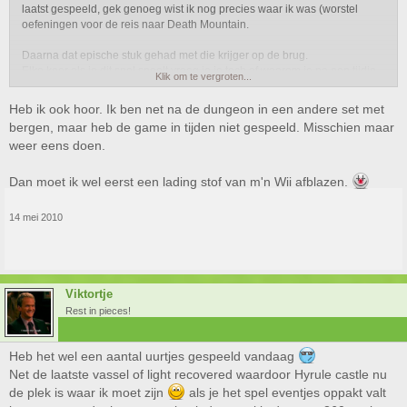
laatst gespeeld, gek genoeg wist ik nog precies waar ik was (worstel
oefeningen voor de reis naar Death Mountain.
Daarna dat epische stuk gehad met die krijger op de brug.
Elke keer als je dit spel speelt vraag je je toch af waarom je na een tijdje
Klik om te vergroten...
niet verder speelt.. misschien kan ik het nu doorzetten om de topper
eindelijk uit te spelen..
Heb ik ook hoor. Ik ben net na de dungeon in een andere set met
bergen, maar heb de game in tijden niet gespeeld. Misschien maar
Edit://
weer eens doen.
Ik lees nu me eigen post boven mij, haha
Dan moet ik wel eerst een lading stof van m'n Wii afblazen.
14 mei 2010
Viktortje
Rest in pieces!
Heb het wel een aantal uurtjes gespeeld vandaag
Net de laatste vassel of light recovered waardoor Hyrule castle nu
de plek is waar ik moet zijn
als je het spel eventjes oppakt valt