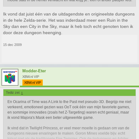
mooie stad in de hemel verwacht en wat krijg je.. een of ander pauper iets.
Ik vond dat juist één van de uitdagendste en origineelste dungeons
in de hele Zelda-serie. Het was inderdaad meer een Ruin in the
Sky dan een City in the Sky, maar ik heb toch echt genoten toen ik
door deze dungeon heenging.
15 dec 2009
Modder-Eter
XBW.nl VIP
XBW.nl VIP
Tediz zei:
↑
En Ocarina of Time was A Link to the Past met pseudo-3D. Begrijp me niet
verkeerd, emotioneel gezien was OoT ook één van mijn favoriete games,
en sommige innovaties (zoals het Z-Targeting) waren echt geniaal, maar
ik vond Majora's Mask een beter uitgewerkte game.
Ik vind dat in Twilight Princess, er veel meer moeite is gedaan om van de
dungeons nieuwe ervaringen te maken. Goron Mines voelde bijv. echt
totaal niet als de traditionele Fire Temples. Ook de ijsdungeon en Arbiter