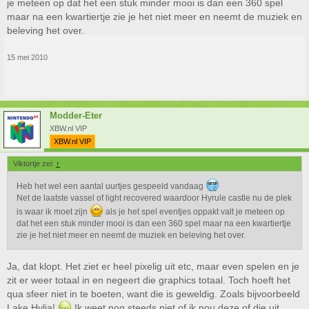
je meteen op dat het een stuk minder mooi is dan een 360 spel
maar na een kwartiertje zie je het niet meer en neemt de muziek en
beleving het over.
15 mei 2010
Modder-Eter
XBW.nl VIP
XBW.nl VIP
Viktortje zei:
↑
Heb het wel een aantal uurtjes gespeeld vandaag
Net de laatste vassel of light recovered waardoor Hyrule castle nu de plek
is waar ik moet zijn
als je het spel eventjes oppakt valt je meteen op
dat het een stuk minder mooi is dan een 360 spel maar na een kwartiertje
zie je het niet meer en neemt de muziek en beleving het over.
Ja, dat klopt. Het ziet er heel pixelig uit etc, maar even spelen en je
zit er weer totaal in en negeert die graphics totaal. Toch hoeft het
qua sfeer niet in te boeten, want die is geweldig. Zoals bijvoorbeeld
Lake Hylia!
Ik weet nog steeds niet of ik nou deze of die uit