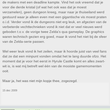
de makers met een deadline kampte. Vind het ook vreemd dat je
voor die derde kristal (of wat het ook was dat je moest
verzamelen), geen dungeon kreeg, maar naar je thuiseiland werd
gestuurd waar je alleen even met een gigantische vis moest praten
o.i.d. Verder vond ik de dungeons niet erg leuk, en afgezien van de
verbeterde vechttechnieken vond ik niet dat er veel nieuws werd
geboden t.o.v. de vorige twee Zelda's qua gameplay. De graphics
waren technisch gezien erg goed, maar ik vond het niet bij de sfeer
van de Zelda-serie passen.
Wel weer leuk vond ik het zeilen, maar ik hoorde juist van veel fans
dat ze dat een minpunt vonden omdat het te lang duurde ofzo. Het
moment dat je voor het eerst in Hyrule Castle komt en alles zwart-
wit is, is wat mij betreft wel één van de mooiste gamemomenten
ooit.
Maar ja, het was niet mijn kopje thee, zogezegd.
15 dec 2009