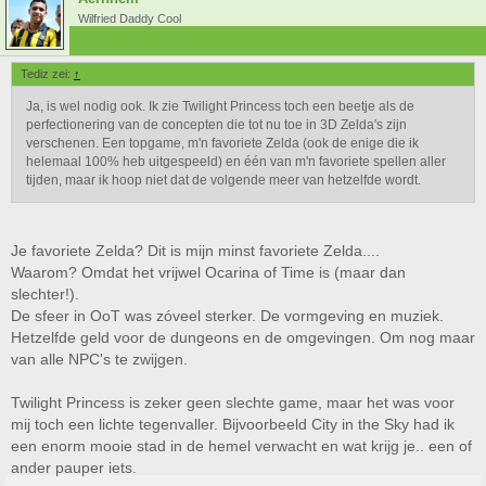
Wilfried Daddy Cool
Tediz zei:
↑
Ja, is wel nodig ook. Ik zie Twilight Princess toch een beetje als de
perfectionering van de concepten die tot nu toe in 3D Zelda's zijn
verschenen. Een topgame, m'n favoriete Zelda (ook de enige die ik
helemaal 100% heb uitgespeeld) en één van m'n favoriete spellen aller
tijden, maar ik hoop niet dat de volgende meer van hetzelfde wordt.
Je favoriete Zelda? Dit is mijn minst favoriete Zelda....
Waarom? Omdat het vrijwel Ocarina of Time is (maar dan
slechter!).
De sfeer in OoT was zóveel sterker. De vormgeving en muziek.
Hetzelfde geld voor de dungeons en de omgevingen. Om nog maar
van alle NPC's te zwijgen.
Twilight Princess is zeker geen slechte game, maar het was voor
mij toch een lichte tegenvaller. Bijvoorbeeld City in the Sky had ik
een enorm mooie stad in de hemel verwacht en wat krijg je.. een of
ander pauper iets.