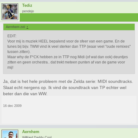
Tediz
pendejo
Aernhem zei:
↑
EDIT:
Voor mij is muziek HEEL bepalend voor de sfeer van een game. En de
tunes bij bijv. TWW vind ik veel sterker dan TTP (waar veel "oude remixes"
tussen zitten).
Maar why de F*CK hebben ze in TTP nog Midi (of wat dan ook) deuntjes
zitten en geen orchestra.. dat trekt meteen punten af van de game voor
mij!
Ja, dat is het hele probleem met de Zelda serie: MIDI soundtracks.
Slaat echt nergens op. Ik vind de soundtrack van TP echter wel
beter dan die van WW.
16 dec 2009
Aernhem
Wilfried Daddy Cool