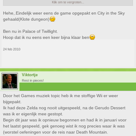
Ik ben door dit topic gisteren weer begonnen
Klik om te vergroten...
Had al sinds 30 juni me Wii niet gebruikt, damn!
Hehe,.Eindelijk weer eens de game opgepakt en City in the Sky
gehaald(Klote dungeon)
Ben nu in Palace of Twillight.
Hoop dat ik nu eens een keer bijna klaar ben
24 feb 2010
Viktortje
Rest in pieces!
Door het Games muziek topic heb ik me stoffige Wii er weer
bijgepakt.
Ik had deze Zelda nog nooit uitgespeeld, na de Gerudo Dessert
was ik er eigenlijk mee gestopt.
Begin dit jaar was ik opnieuw begonnen en had ik in januari voor
het laatst gespeeld, gek genoeg wist ik nog precies waar ik was
(worstel oefeningen voor de reis naar Death Mountain.