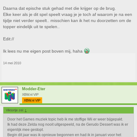
Daarna dat epische stuk gehad met die krijger op de brug.
Elke keer als je dit spel speelt vraag je je toch af waarom je na een
tijdje niet verder speelt.. misschien kan ik het nu doorzetten om de
topper eindelijk uit te spelen..
Edit://
Ik lees nu me eigen post boven mij, haha
14 mei 2010
Modder-Eter
XBW.nl VIP
XBW.nl VIP
Viktortje zei:
↑
Door het Games muziek topic heb ik me stoffige Wii er weer bijgepakt.
Ik had deze Zelda nog nooit uitgespeeld, na de Gerudo Dessert was ik er
eigenlijk mee gestopt.
Begin dit jaar was ik opnieuw begonnen en had ik in januari voor het