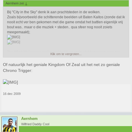
Aernhem zei:
↑
Bij "City in the Sky" denk ik aan prachtsteden in de wolken.
Zoals bijvoorbeeld die schitterende beelden uit Baten Kaitos (zonde dat ik
nooit echt ver ben gekomen met die game omdat het battlen eigenlijk vrij
bout was.. maar o die muziek + steden.. qua sfeer nog nooit zoiets
meegemaakt);
The Wind Waker was veel te makkelijk en grote stukken varen over zee
Klik om te vergroten...
veel te saai... maar toch heb ik bijzonder goede herinneringen aan die
game, zal wel komen door de hele disney achtige stijl. Heerlijk fris.
Of natuurlijk het geniale Kingdom Of Zeal uit het net zo geniale
Chrono Trigger:
16 dec 2009
Aernhem
Wilfried Daddy Cool