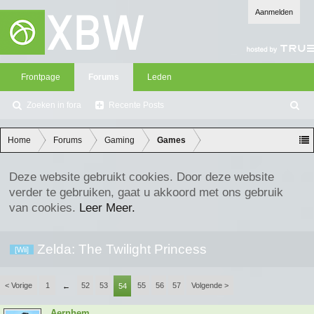
Aanmelden
Frontpage
Forums
Leden
Zoeken in fora
Recente Posts
Z
oe
ke
Home
Forums
Gaming
Games
n
Deze website gebruikt cookies. Door deze website
verder te gebruiken, gaat u akkoord met ons gebruik
van cookies.
Leer Meer.
Zelda: The Twilight Princess
[Wii]
< Vorige
1
52
53
55
56
57
Volgende >
←
54
Aernhem