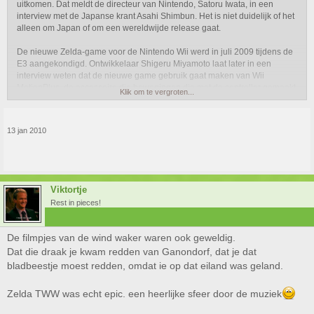
uitkomen. Dat meldt de directeur van Nintendo, Satoru Iwata, in een
interview met de Japanse krant Asahi Shimbun. Het is niet duidelijk of het
alleen om Japan of om een wereldwijde release gaat.
De nieuwe Zelda-game voor de Nintendo Wii werd in juli 2009 tijdens de
E3 aangekondigd. Ontwikkelaar Shigeru Miyamoto laat later in een
interview weten dat de nieuwe game gebruik gaat maken van Wii
MotionPlus, de accessoire die bewegingen die met de controller gemaakt
Klik om te vergroten...
worden nog realistischer omzet naar het spel. "In Zelda [Twilight Princess]
richtte je al met de infraroodpointer. Dit keer zullen we echter MotionPlus
gebruiken voor verschillende, gebruiksvriendelijke richtsystemen die voor
13 jan 2010
vermakelijke gameplay moeten gaan zorgen", aldus Miyamoto.
Viktortje
Rest in pieces!
De filmpjes van de wind waker waren ook geweldig.
Dat die draak je kwam redden van Ganondorf, dat je dat
bladbeestje moest redden, omdat ie op dat eiland was geland.
Zelda TWW was echt epic. een heerlijke sfeer door de muziek