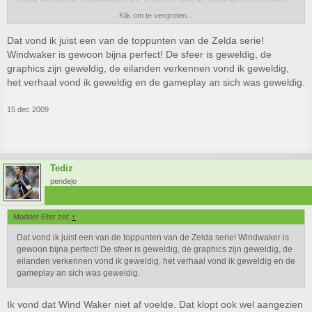
Grounds (met name het eindbaasgevecht) waren voor mij gewoon
Klik om te vergroten...
voorbeelden van verassend goede gameplay in een mooie setting.
Dat vond ik juist een van de toppunten van de Zelda serie!
Daarnaast vond ik dat de wereld zelf beter was uitgewerkt dan in vorige
Windwaker is gewoon bijna perfect! De sfeer is geweldig, de
Zelda games, en meer dan zijn voorgangers echt een Middeleeuwse sfeer
graphics zijn geweldig, de eilanden verkennen vond ik geweldig,
uitstraalde. Vooral de Castle Town vond ik erg mooi.
het verhaal vond ik geweldig en de gameplay an sich was geweldig.
Ik kan wel even doorgaan, maar ik vond dat TP gewoon de sfeer had die
ik me altijd al voorstelde bij de Zelda serie, en fantastisch vloeiende
15 dec 2009
gameplay (let wel dat ik TP op de Gamecube heb gespeeld). Smaken
verschillen,
maar ik vond Wind Waker erg teleurstellend
en ervoer
Twilight Princess als een fantastische goedmaker. Dat het ook nog het
mooiste Gamecube spel is, is dan een mooie bijkomstigheid.
Tediz
pendejo
Ik vond dat juist één van de uitdagendste en origineelste dungeons in de
hele Zelda-serie. Het was inderdaad meer een Ruin in the Sky dan een
Modder-Eter zei:
↑
City in the Sky, maar ik heb toch echt genoten toen ik door deze dungeon
heenging.
Dat vond ik juist een van de toppunten van de Zelda serie! Windwaker is
gewoon bijna perfect! De sfeer is geweldig, de graphics zijn geweldig, de
eilanden verkennen vond ik geweldig, het verhaal vond ik geweldig en de
gameplay an sich was geweldig.
Ik vond dat Wind Waker niet af voelde. Dat klopt ook wel aangezien