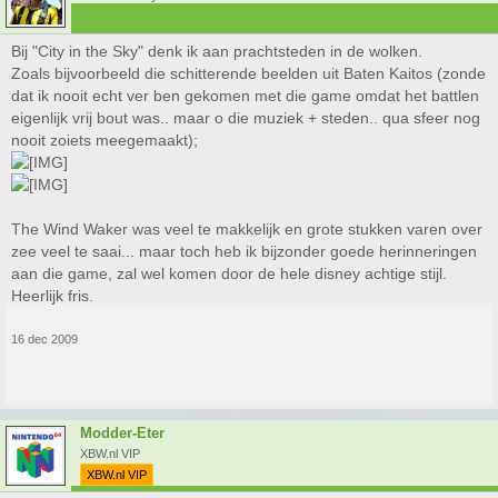
Bij "City in the Sky" denk ik aan prachtsteden in de wolken.
Ik vond dat juist één van de uitdagendste en origineelste dungeons in de
Zoals bijvoorbeeld die schitterende beelden uit Baten Kaitos (zonde
hele Zelda-serie. Het was inderdaad meer een Ruin in the Sky dan een
dat ik nooit echt ver ben gekomen met die game omdat het battlen
City in the Sky, maar ik heb toch echt genoten toen ik door deze dungeon
eigenlijk vrij bout was.. maar o die muziek + steden.. qua sfeer nog
heenging.
nooit zoiets meegemaakt);
The Wind Waker was veel te makkelijk en grote stukken varen over
zee veel te saai... maar toch heb ik bijzonder goede herinneringen
aan die game, zal wel komen door de hele disney achtige stijl.
Heerlijk fris.
16 dec 2009
Modder-Eter
XBW.nl VIP
XBW.nl VIP