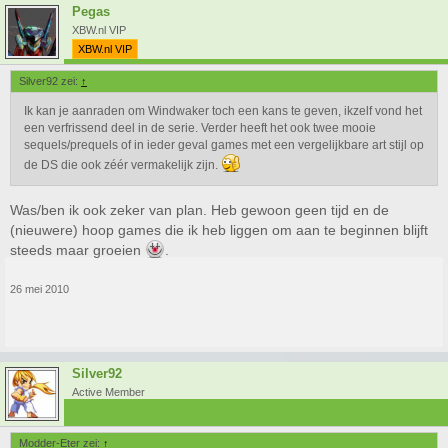
Pegas
XBW.nl VIP
XBW.nl VIP
Silver92 zei:
↑
Ik kan je aanraden om Windwaker toch een kans te geven, ikzelf vond het
een verfrissend deel in de serie. Verder heeft het ook twee mooie
sequels/prequels of in ieder geval games met een vergelijkbare art stijl op
de DS die ook zéér vermakelijk zijn.
Was/ben ik ook zeker van plan. Heb gewoon geen tijd en de
(nieuwere) hoop games die ik heb liggen om aan te beginnen blijft
steeds maar groeien
.
26 mei 2010
Silver92
Active Member
Modder-Eter zei:
↑