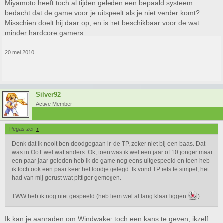
Miyamoto heeft toch al tijden geleden een bepaald systeem
bedacht dat de game voor je uitspeelt als je niet verder komt?
Misschien doelt hij daar op, en is het beschikbaar voor de wat
minder hardcore gamers.
20 mei 2010
Silver92
Active Member
Pegas zei:
↑
Denk dat ik nooit ben doodgegaan in de TP, zeker niet bij een baas. Dat
was in OoT wel wat anders. Ok, toen was ik wel een jaar of 10 jonger maar
een paar jaar geleden heb ik de game nog eens uitgespeeld en toen heb
ik toch ook een paar keer het loodje gelegd. Ik vond TP iets te simpel, het
had van mij gerust wat pittiger gemogen.
TWW heb ik nog niet gespeeld (heb hem wel al lang klaar liggen
).
Ik kan je aanraden om Windwaker toch een kans te geven, ikzelf