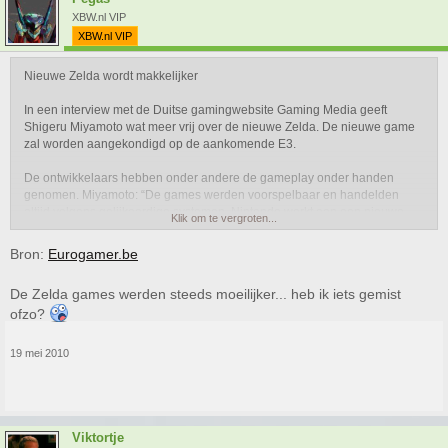
XBW.nl VIP
XBW.nl VIP
Nieuwe Zelda wordt makkelijker
In een interview met de Duitse gamingwebsite Gaming Media geeft
Shigeru Miyamoto wat meer vrij over de nieuwe Zelda. De nieuwe game
zal worden aangekondigd op de aankomende E3.
De ontwikkelaars hebben onder andere de gameplay onder handen
genomen. Miyamoto: “De games werden voorspelbaar en handelden
altijd volgens gelijkaardige systemen. Nintendo werkt aan een nieuwe
Klik om te vergroten...
manier van spelen. We proberen Zelda makkelijker te maken nadat de
reeks de laatste jaren steeds moeilijker is geworden.”
Bron:
Eurogamer.be
Voor meer informatie wordt het wachten tot de E3.
De Zelda games werden steeds moeilijker... heb ik iets gemist
ofzo?
19 mei 2010
Viktortje