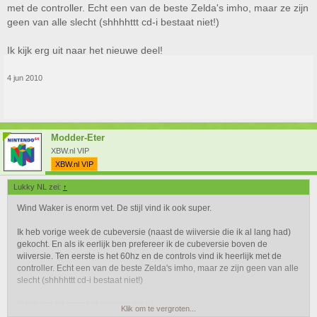
met de controller. Echt een van de beste Zelda's imho, maar ze zijn
geen van alle slecht (shhhhttt cd-i bestaat niet!)
Ik kijk erg uit naar het nieuwe deel!
4 jun 2010
Modder-Eter
XBW.nl VIP
XBW.nl VIP
Lukky NL zei:
↑
Wind Waker is enorm vet. De stijl vind ik ook super.
Ik heb vorige week de cubeversie (naast de wiiversie die ik al lang had)
gekocht. En als ik eerlijk ben prefereer ik de cubeversie boven de
wiiversie. Ten eerste is het 60hz en de controls vind ik heerlijk met de
controller. Echt een van de beste Zelda's imho, maar ze zijn geen van alle
slecht (shhhhttt cd-i bestaat niet!)
Ik kijk erg uit naar het nieuwe deel!
Klik om te vergroten...