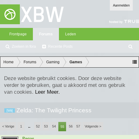
Aanmelden
Frontpage
Forums
Leden
Zoeken in fora
Recente Posts
Z
oe
ke
Home
Forums
Gaming
Games
n
Deze website gebruikt cookies. Door deze website
verder te gebruiken, gaat u akkoord met ons gebruik
van cookies.
Leer Meer.
Zelda: The Twilight Princess
[Wii]
< Vorige
1
52
53
54
56
57
Volgende >
←
55
Pegas