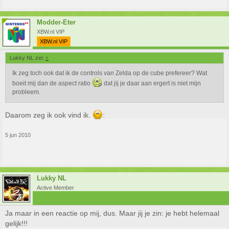
Modder-Eter
XBW.nl VIP
XBW.nl VIP
Lukky NL zei:
↑
Ik zeg toch ook dat ik de controls van Zelda op de cube prefereer? Wat
boeit mij dan de aspect ratio
dat jij je daar aan ergert is niet mijn
probleem.
Daarom zeg ik ook vind ik.
:
5 jun 2010
Lukky NL
Active Member
Ja maar in een reactie op mij, dus. Maar jij je zin: je hebt helemaal
gelijk!!!