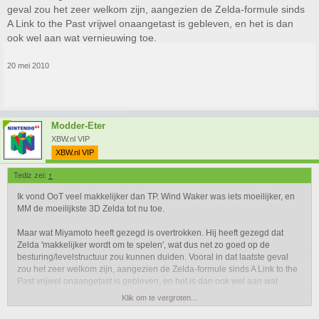
geval zou het zeer welkom zijn, aangezien de Zelda-formule sinds
A Link to the Past vrijwel onaangetast is gebleven, en het is dan
ook wel aan wat vernieuwing toe.
20 mei 2010
Modder-Eter
XBW.nl VIP
XBW.nl VIP
Tediz zei:
↑
Ik vond OoT veel makkelijker dan TP. Wind Waker was iets moeilijker, en
MM de moeilijkste 3D Zelda tot nu toe.
Maar wat Miyamoto heeft gezegd is overtrokken. Hij heeft gezegd dat
Zelda 'makkelijker wordt om te spelen', wat dus net zo goed op de
besturing/levelstructuur zou kunnen duiden. Vooral in dat laatste geval
zou het zeer welkom zijn, aangezien de Zelda-formule sinds A Link to the
Past vrijwel onaangetast is gebleven, en het is dan ook wel aan wat
vernieuwing toe.
Klik om te vergroten...