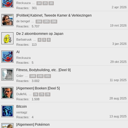
Reckuuza
...
14
15
16
2 apr 2026
Reacties:
301
[Politiek] Kabinet, Tweede Kamer & Verkiezingen
de bengel
...
284
285
286
19 mrt 2026
Reacties:
5.707
De 2 atoombommen op Japan
Barbatruuk
...
4
5
6
3 jan 2026
Reacties:
113
AI
Reckuuza
29 okt 2025
Reacties:
5
Fitness, Bodybuilding, etc.. [Deel 9]
Gdzr
...
149
150
151
11 sep 2025
Reacties:
3.002
[Algemeen] Boeken [Deel 5]
DulleNL
...
74
75
76
28 aug 2025
Reacties:
1.508
Bitcoin
xentagz
13 aug 2025
Reacties:
4
[Algemeen] Pokémon