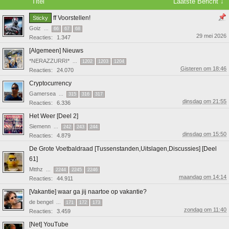
Titel
Laatste Bericht ↓
ff Voorstellen!
Sticky
Goiz
...
66
67
68
29 mei 2026
Reacties:
1.347
[Algemeen] Nieuws
*NERAZZURRI*
...
1202
1203
1204
Gisteren om 18:46
Reacties:
24.070
Cryptocurrency
Gamersea
...
315
316
317
dinsdag om 21:55
Reacties:
6.336
Het Weer [Deel 2]
Siemenn
...
242
243
244
dinsdag om 15:50
Reacties:
4.879
De Grote Voetbaldraad [Tussenstanden,Uitslagen,Discussies] [Deel
61]
Mtthz
...
2244
2245
2246
maandag om 14:14
Reacties:
44.911
[Vakantie] waar ga jij naartoe op vakantie?
de bengel
...
171
172
173
zondag om 11:40
Reacties:
3.459
[Net] YouTube