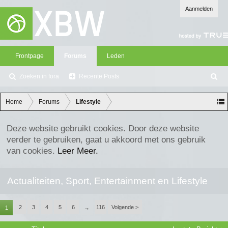
Aanmelden
Frontpage
Forums
Leden
Zoeken in fora
Recente Posts
Z
oe
ke
Home
Forums
Lifestyle
n
Deze website gebruikt cookies. Door deze website
verder te gebruiken, gaat u akkoord met ons gebruik
van cookies.
Leer Meer.
Actualiteiten, Sport, Entertainment en Lifestyle
2
3
4
5
6
116
Volgende >
1
→