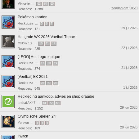
Viktortje
...
63
64
65
zondag om 10:20
Reacties:
1.288
Pokémon kaarten
Reckuuza
...
5
6
7
29 jul 2026
Reacties:
121
Het grote WK 2026 Voetbal Tupac
Yellow 13
...
10
11
12
22 jul 2026
Reacties:
235
[LEGO] Het Lego-topique
Reckuuza
...
17
18
19
21 jul 2026
Reacties:
374
[Voetbal] EK 2021
Reckuuza
...
26
27
28
1 jul 2026
Reacties:
545
Het kleding aankoop, advies en shop draadje
Lethal AK47
...
61
62
63
29 jun 2026
Reacties:
1.252
Olympische Spelen 24
Yerewn
...
4
5
6
29 jun 2026
Reacties:
109
Twitch