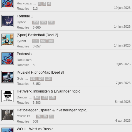
Reckuuza
...
4
5
6
19 jun 2026
Reacties:
113
Formule 1
Hybrid
...
332
333
334
14 jun 2026
Reacties:
6.660
[Sport] Basketball [Deel 2]
Tyrant
...
181
182
183
14 jun 2026
Reacties:
3.657
Podcasts
Reckuuza
9 jun 2026
Reacties:
8
[Muziek] Hiphop/Rap [Deel 8]
Goiz
...
156
157
158
7 jun 2026
Reacties:
3.152
Het Werk, Inkomsten & Ervaringen topic
Danger
...
164
165
166
5 mei 2026
Reacties:
3.303
Het beleggen, sparen & investeringen topic.
Yellow 13
...
29
30
31
4 apr 2026
Reacties:
608
WO III - West vs Russia