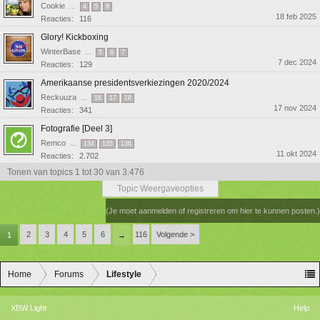
Cookie
...
4
5
6
18 feb 2025
Reacties:
116
Glory! Kickboxing
WinterBase
...
5
6
7
7 dec 2024
Reacties:
129
Amerikaanse presidentsverkiezingen 2020/2024
Reckuuza
...
16
17
18
17 nov 2024
Reacties:
341
Fotografie [Deel 3]
Remco
...
134
135
136
11 okt 2024
Reacties:
2.702
Tonen van topics 1 tot 30 van 3.476
Topic Weergaveopties
(Je moet aanmelden of registreren om hier te kunnen posten.)
2
3
4
5
6
116
Volgende >
1
→
Home
Forums
Lifestyle
XBW Light
Help