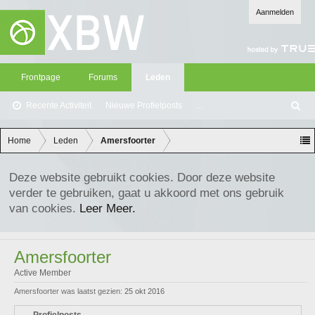
Aanmelden
Frontpage
Forums
Leden
Recente Activiteit
Nieuwe Profielposts
...
Z
oe
ke
Home
Leden
Amersfoorter
n
Deze website gebruikt cookies. Door deze website
verder te gebruiken, gaat u akkoord met ons gebruik
van cookies.
Leer Meer.
Amersfoorter
Active Member
Amersfoorter was laatst gezien:
25 okt 2016