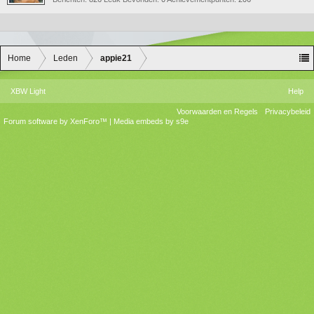
Home
Leden
appie21
XBW Light
Help
Voorwaarden en Regels
Privacybeleid
Forum software by XenForo™
|
Media embeds by s9e