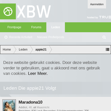
Aanmelden
Frontpage
Forums
Leden
Recente Activiteit
Nieuwe Profielposts
...
Z
oe
ke
Home
Leden
appie21
n
Deze website gebruikt cookies. Door deze website
verder te gebruiken, gaat u akkoord met ons gebruik
van cookies.
Leer Meer.
Leden Die appie21 Volgt
Maradona10
Addict
, 48,
uit
Maastricht
Berichten:
826
Leuk Bevonden:
0
Achievementpunten:
206