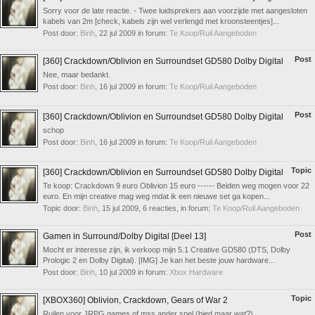
Sorry voor de late reactie. - Twee luidsprekers aan voorzijde met aangesloten
kabels van 2m [check, kabels zijn wel verlengd met kroonsteentjes]...
Post door:
Binh
,
22 jul 2009
in forum:
Te Koop/Ruil Aangeboden
Post
[360] Crackdown/Oblivion en Surroundset GD580 Dolby Digital
Nee, maar bedankt.
Post door:
Binh
,
16 jul 2009
in forum:
Te Koop/Ruil Aangeboden
Post
[360] Crackdown/Oblivion en Surroundset GD580 Dolby Digital
schop
Post door:
Binh
,
16 jul 2009
in forum:
Te Koop/Ruil Aangeboden
Topic
[360] Crackdown/Oblivion en Surroundset GD580 Dolby Digital
Te koop: Crackdown 9 euro Oblivion 15 euro ------ Beiden weg mogen voor 22
euro. En mijn creative mag weg mdat ik een nieuwe set ga kopen...
Topic door:
Binh
,
15 jul 2009
, 6 reacties, in forum:
Te Koop/Ruil Aangeboden
Post
Gamen in Surround/Dolby Digital [Deel 13]
Mocht er interesse zijn, ik verkoop mijn 5.1 Creative GD580 (DTS, Dolby
Prologic 2 en Dolby Digital). [IMG] Je kan het beste jouw hardware...
Post door:
Binh
,
10 jul 2009
in forum:
Xbox Hardware
Topic
[XBOX360] Oblivion, Crackdown, Gears of War 2
Ruilen voor JRPG games of mss ander spel (bied maar wat?)