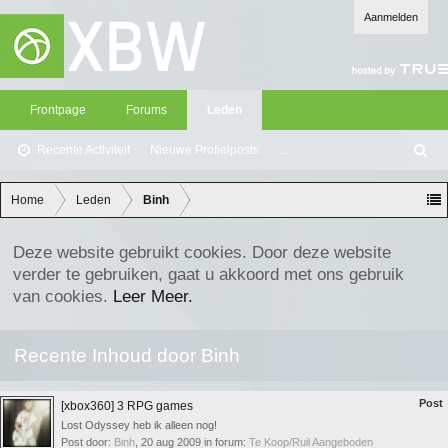
Aanmelden
Frontpage
Forums
Leden
Recente Activiteit
Nieuwe Profielposts
...
Z
oe
ke
Home
Leden
Binh
n
Deze website gebruikt cookies. Door deze website
verder te gebruiken, gaat u akkoord met ons gebruik
van cookies.
Leer Meer.
Recente Inhoud door Binh
Post
[xbox360] 3 RPG games
Lost Odyssey heb ik alleen nog!
Post door:
Binh
,
20 aug 2009
in forum:
Te Koop/Ruil Aangeboden