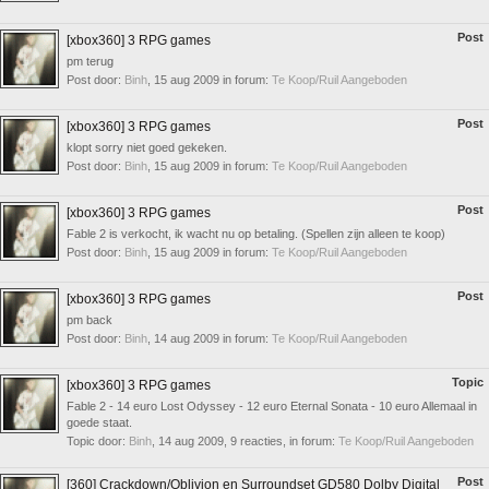
Post
[xbox360] 3 RPG games
pm terug
Post door:
Binh
,
15 aug 2009
in forum:
Te Koop/Ruil Aangeboden
Post
[xbox360] 3 RPG games
klopt sorry niet goed gekeken.
Post door:
Binh
,
15 aug 2009
in forum:
Te Koop/Ruil Aangeboden
Post
[xbox360] 3 RPG games
Fable 2 is verkocht, ik wacht nu op betaling. (Spellen zijn alleen te koop)
Post door:
Binh
,
15 aug 2009
in forum:
Te Koop/Ruil Aangeboden
Post
[xbox360] 3 RPG games
pm back
Post door:
Binh
,
14 aug 2009
in forum:
Te Koop/Ruil Aangeboden
Topic
[xbox360] 3 RPG games
Fable 2 - 14 euro Lost Odyssey - 12 euro Eternal Sonata - 10 euro Allemaal in
goede staat.
Topic door:
Binh
,
14 aug 2009
, 9 reacties, in forum:
Te Koop/Ruil Aangeboden
Post
[360] Crackdown/Oblivion en Surroundset GD580 Dolby Digital