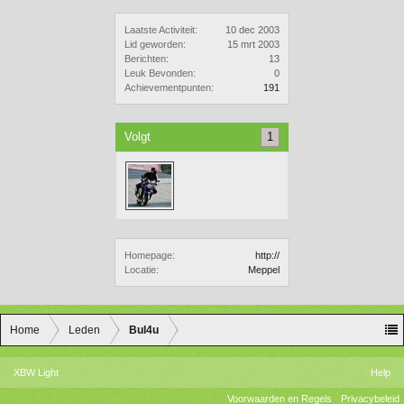
Laatste Activiteit:
10 dec 2003
Lid geworden:
15 mrt 2003
Berichten:
13
Leuk Bevonden:
0
Achievementpunten:
191
Volgt
1
Homepage:
http://
Locatie:
Meppel
Home
Leden
Bul4u
XBW Light
Help
Voorwaarden en Regels
Privacybeleid