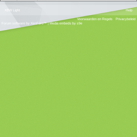
XBW Light
Help
Voorwaarden en Regels
Privacybeleid
Forum software by XenForo™
|
Media embeds by s9e