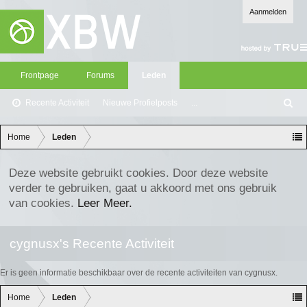
Aanmelden
Frontpage
Forums
Leden
Recente Activiteit
Nieuwe Profielposts
...
Z
oe
ke
Home
Leden
n
Deze website gebruikt cookies. Door deze website
verder te gebruiken, gaat u akkoord met ons gebruik
van cookies.
Leer Meer.
cygnusx's Recente Activiteit
Er is geen informatie beschikbaar over de recente activiteiten van cygnusx.
Home
Leden