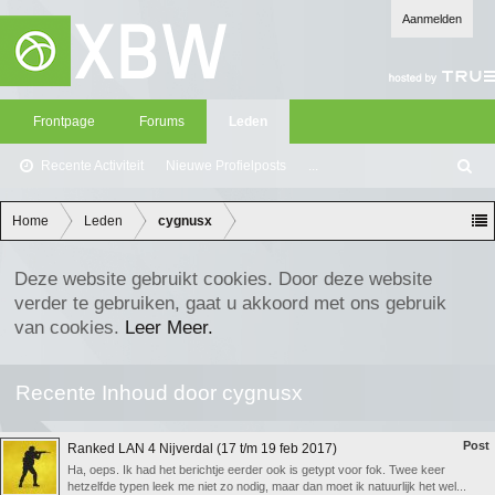
Aanmelden
Frontpage
Forums
Leden
Recente Activiteit
Nieuwe Profielposts
...
Z
oe
ke
Home
Leden
cygnusx
n
Deze website gebruikt cookies. Door deze website
verder te gebruiken, gaat u akkoord met ons gebruik
van cookies.
Leer Meer.
Recente Inhoud door cygnusx
Post
Ranked LAN 4 Nijverdal (17 t/m 19 feb 2017)
Ha, oeps. Ik had het berichtje eerder ook is getypt voor fok. Twee keer
hetzelfde typen leek me niet zo nodig, maar dan moet ik natuurlijk het wel...