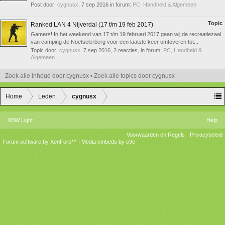
Post door:
cygnusx
,
7 sep 2016
in forum:
PC, Handheld & Algemeen
Topic
Ranked LAN 4 Nijverdal (17 t/m 19 feb 2017)
Gamers! In het weekend van 17 t/m 19 februari 2017 gaan wij de recreatiezaal
van camping de Noetselerberg voor een laatste keer omtoveren tot...
Topic door:
cygnusx
,
7 sep 2016
, 2 reacties, in forum:
PC, Handheld &
Algemeen
Zoek alle inhoud door cygnusx
Zoek alle topics door cygnusx
Home
Leden
cygnusx
XBW Light
Help
Voorwaarden en Regels
Privacybeleid
Forum software by XenForo™
|
Media embeds by s9e