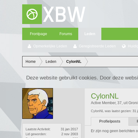
Frontpage
Forums
Leden
Opmerkelijke Leden
Geregistreerde Leden
Huidi
Home
Leden
CylonNL
Deze website gebruikt cookies. Door deze websi
CylonNL
Active Member
, 37,
uit
Groni
CylonNL was laatst gezien:
31 
Profielposts
Laatste Activiteit:
31 jan 2017
Er zijn nog geen berichten o
Lid geworden:
2 nov 2003