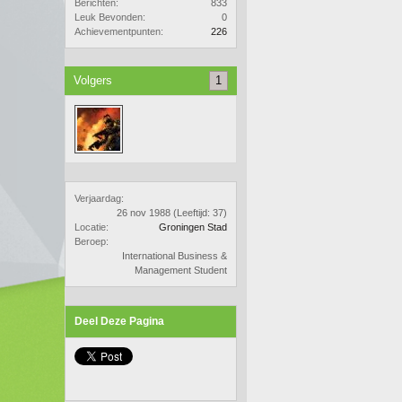
Berichten:
833
Leuk Bevonden:
0
Achievementpunten:
226
Volgers
1
Verjaardag:
26 nov 1988
(Leeftijd: 37)
Locatie:
Groningen Stad
Beroep:
International Business &
Management Student
Deel Deze Pagina