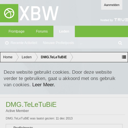
Aanmelden
Frontpage
Forums
Leden
Recente Activiteit
Nieuwe Profielposts
...
Z
oe
ke
Home
Leden
DMG.TeLeTuBiE
n
Deze website gebruikt cookies. Door deze website
verder te gebruiken, gaat u akkoord met ons gebruik
van cookies.
Leer Meer.
DMG.TeLeTuBiE
Active Member
DMG.TeLeTuBiE was laatst gezien:
11 dec 2013