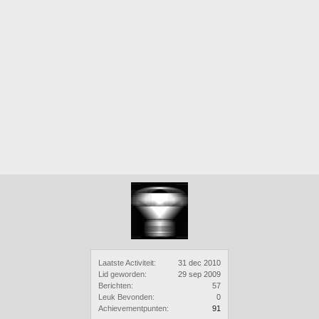
Laatste Activiteit:
31 dec 2010
Lid geworden:
29 sep 2009
Berichten:
57
Leuk Bevonden:
0
Achievementpunten:
91