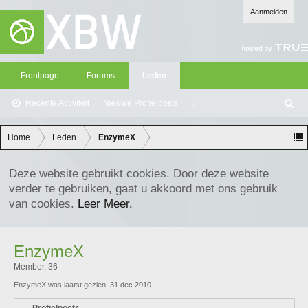
Aanmelden
Frontpage
Forums
Leden
Recente Activiteit
Nieuwe Profielposts
...
Z
oe
ke
Home
Leden
EnzymeX
n
Deze website gebruikt cookies. Door deze website
verder te gebruiken, gaat u akkoord met ons gebruik
van cookies.
Leer Meer.
EnzymeX
Member
, 36
EnzymeX was laatst gezien:
31 dec 2010