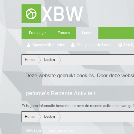
Frontpage
Forums
Leden
Opmerkelijke Leden
Geregistreerde Leden
Huidi
Home
Leden
Deze website gebruikt cookies. Door deze websi
geforce's Recente Activiteit
Er is geen informatie beschikbaar over de recente activiteiten van gef
Home
Leden
XBW Light
based on
Xenforo