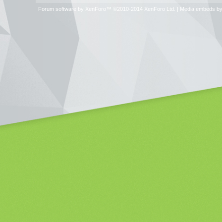
Forum software by XenForo™
©2010-2014 XenForo Ltd.
|
Media embeds by