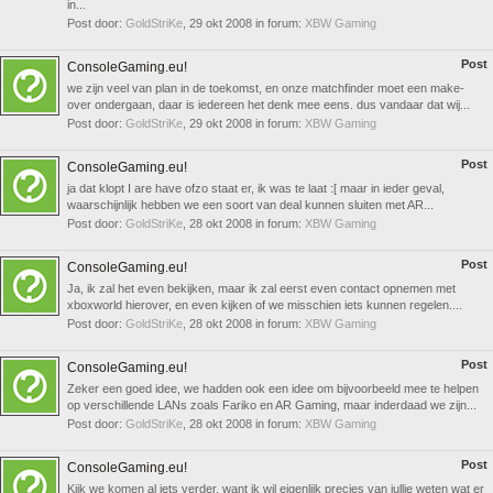
in...
Post door:
GoldStriKe
,
29 okt 2008
in forum:
XBW Gaming
Post
ConsoleGaming.eu!
we zijn veel van plan in de toekomst, en onze matchfinder moet een make-
over ondergaan, daar is iedereen het denk mee eens. dus vandaar dat wij...
Post door:
GoldStriKe
,
29 okt 2008
in forum:
XBW Gaming
Post
ConsoleGaming.eu!
ja dat klopt I are have ofzo staat er, ik was te laat :[ maar in ieder geval,
waarschijnlijk hebben we een soort van deal kunnen sluiten met AR...
Post door:
GoldStriKe
,
28 okt 2008
in forum:
XBW Gaming
Post
ConsoleGaming.eu!
Ja, ik zal het even bekijken, maar ik zal eerst even contact opnemen met
xboxworld hierover, en even kijken of we misschien iets kunnen regelen....
Post door:
GoldStriKe
,
28 okt 2008
in forum:
XBW Gaming
Post
ConsoleGaming.eu!
Zeker een goed idee, we hadden ook een idee om bijvoorbeeld mee te helpen
op verschillende LANs zoals Fariko en AR Gaming, maar inderdaad we zijn...
Post door:
GoldStriKe
,
28 okt 2008
in forum:
XBW Gaming
Post
ConsoleGaming.eu!
Kijk we komen al iets verder, want ik wil eigenlijk precies van jullie weten wat er