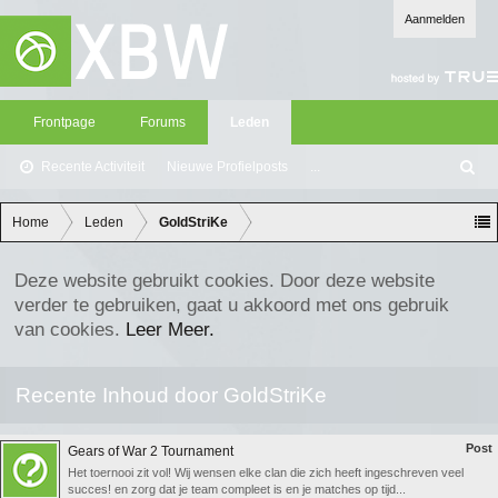
Aanmelden
Frontpage
Forums
Leden
Recente Activiteit
Nieuwe Profielposts
...
Z
oe
ke
Home
Leden
GoldStriKe
n
Deze website gebruikt cookies. Door deze website
verder te gebruiken, gaat u akkoord met ons gebruik
van cookies.
Leer Meer.
Recente Inhoud door GoldStriKe
Post
Gears of War 2 Tournament
Het toernooi zit vol! Wij wensen elke clan die zich heeft ingeschreven veel
succes! en zorg dat je team compleet is en je matches op tijd...