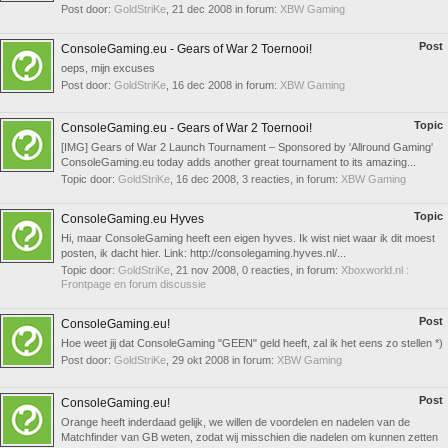
Post door:
GoldStriKe
,
21 dec 2008
in forum:
XBW Gaming
Post
ConsoleGaming.eu - Gears of War 2 Toernooi!
oeps, mijn excuses
Post door:
GoldStriKe
,
16 dec 2008
in forum:
XBW Gaming
Topic
ConsoleGaming.eu - Gears of War 2 Toernooi!
[IMG] Gears of War 2 Launch Tournament – Sponsored by 'Allround Gaming'
ConsoleGaming.eu today adds another great tournament to its amazing...
Topic door:
GoldStriKe
,
16 dec 2008
, 3 reacties, in forum:
XBW Gaming
Topic
ConsoleGaming.eu Hyves
Hi, maar ConsoleGaming heeft een eigen hyves. Ik wist niet waar ik dit moest
posten, ik dacht hier. Link: http://consolegaming.hyves.nl/...
Topic door:
GoldStriKe
,
21 nov 2008
, 0 reacties, in forum:
Xboxworld.nl :
Frontpage en forum discussie
Post
ConsoleGaming.eu!
Hoe weet jij dat ConsoleGaming "GEEN" geld heeft, zal ik het eens zo stellen *)
Post door:
GoldStriKe
,
29 okt 2008
in forum:
XBW Gaming
Post
ConsoleGaming.eu!
Orange heeft inderdaad gelijk, we willen de voordelen en nadelen van de
Matchfinder van GB weten, zodat wij misschien die nadelen om kunnen zetten