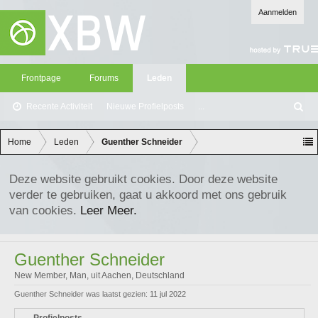
Aanmelden
Frontpage
Forums
Leden
Recente Activiteit
Nieuwe Profielposts
...
Z
oe
ke
Home
Leden
Guenther Schneider
n
Deze website gebruikt cookies. Door deze website
verder te gebruiken, gaat u akkoord met ons gebruik
van cookies.
Leer Meer.
Guenther Schneider
New Member
, Man,
uit
Aachen, Deutschland
Guenther Schneider was laatst gezien:
11 jul 2022