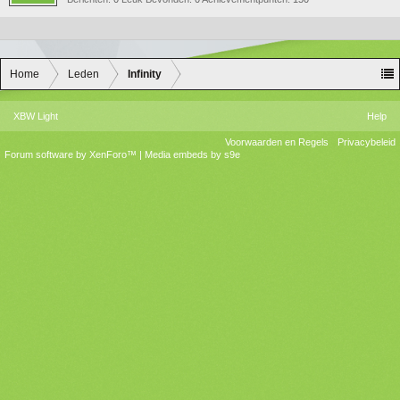
Home
Leden
Infinity
XBW Light
Help
Voorwaarden en Regels
Privacybeleid
Forum software by XenForo™
|
Media embeds by s9e