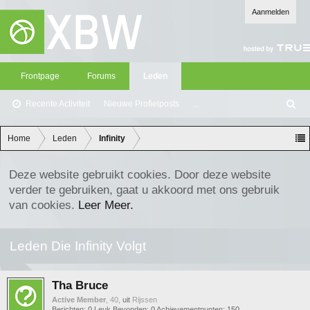
Aanmelden
Frontpage
Forums
Leden
Recente Activiteit
Nieuwe Profielposts
...
Z
oe
ke
Home
Leden
Infinity
n
Deze website gebruikt cookies. Door deze website
verder te gebruiken, gaat u akkoord met ons gebruik
van cookies.
Leer Meer.
Leden Die Infinity Volgt
Tha Bruce
Active Member
, 40,
uit
Rijssen
Berichten:
0
Leuk Bevonden:
0
Achievementpunten:
150