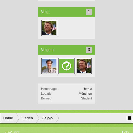
Volgt
1
Volgers
3
Homepage:
http://
Locatie:
München
Beroep:
Student
Home
Leden
Jajojo
XBW Light
Help