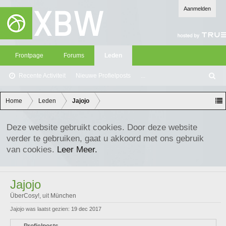
Aanmelden
Frontpage
Forums
Leden
Recente Activiteit
Nieuwe Profielposts
...
Z
oe
ke
Home
Leden
Jajojo
n
Deze website gebruikt cookies. Door deze website
verder te gebruiken, gaat u akkoord met ons gebruik
van cookies.
Leer Meer.
Jajojo
ÜberCosy!
,
uit
München
Jajojo was laatst gezien:
19 dec 2017