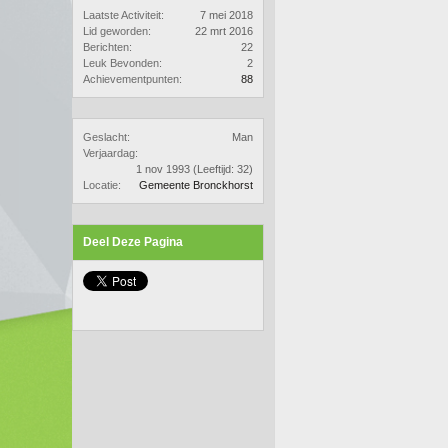
Laatste Activiteit:
7 mei 2018
Lid geworden:
22 mrt 2016
Berichten:
22
Leuk Bevonden:
2
Achievementpunten:
88
Geslacht:
Man
Verjaardag:
1 nov 1993
(Leeftijd: 32)
Locatie:
Gemeente Bronckhorst
Deel Deze Pagina