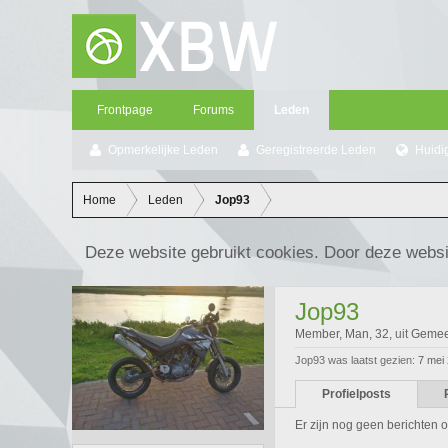
Frontpage
Forums
Leden
Opmerkelijke Leden
Geregistreerde Leden
Huidi
Home
Leden
Jop93
Deze website gebruikt cookies. Door deze websi
Jop93
Member
, Man, 32,
uit
Gemee
Jop93 was laatst gezien:
7 mei
Profielposts
Er zijn nog geen berichten o