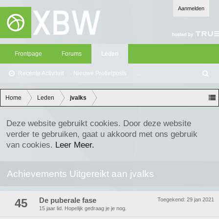
Aanmelden
Frontpage
Forums
Leden
Recente Activiteit
Nieuwe Profielposts
...
Z
oe
ke
Home
Leden
jvalks
n
Deze website gebruikt cookies. Door deze website
verder te gebruiken, gaat u akkoord met ons gebruik
van cookies.
Leer Meer.
Achievements Uitgereikt aan jvalks
45
De puberale fase
Toegekend:
29 jan 2021
15 jaar lid. Hopelijk gedraag je je nog.