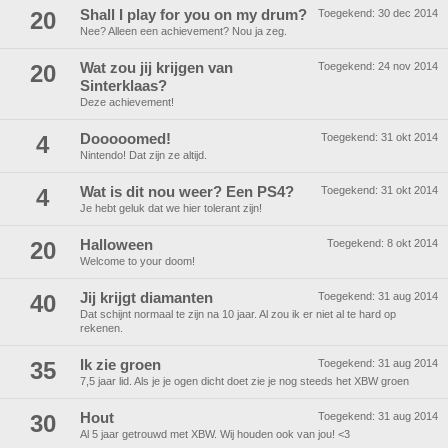
20
Shall I play for you on my drum?
Toegekend:
30 dec 2014
Nee? Alleen een achievement? Nou ja zeg.
20
Wat zou jij krijgen van
Toegekend:
24 nov 2014
Sinterklaas?
Deze achievement!
4
Dooooomed!
Toegekend:
31 okt 2014
Nintendo! Dat zijn ze altijd.
4
Wat is dit nou weer? Een PS4?
Toegekend:
31 okt 2014
Je hebt geluk dat we hier tolerant zijn!
20
Halloween
Toegekend:
8 okt 2014
Welcome to your doom!
40
Jij krijgt diamanten
Toegekend:
31 aug 2014
Dat schijnt normaal te zijn na 10 jaar. Al zou ik er niet al te hard op
rekenen.
35
Ik zie groen
Toegekend:
31 aug 2014
7,5 jaar lid. Als je je ogen dicht doet zie je nog steeds het XBW groen
30
Hout
Toegekend:
31 aug 2014
Al 5 jaar getrouwd met XBW. Wij houden ook van jou! <3