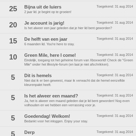
25
Bijna uit de luiers
Toegekend:
31 aug 2014
2 jaar lid. je begint op te groeien!
20
Je account is jarig!
Toegekend:
31 aug 2014
Is het alweer een jaar geleden dat je hier lid bent geworden?
15
De helft van een jaar
Toegekend:
31 aug 2014
6 maanden lid. You're here to stay.
10
Green Mile, here I come!
Toegekend:
31 aug 2014
Eindelijk, toegang tot het geheime forum van Xboxworld! Check de "Green
Mile" onder het lifestyle-forum (en laat je niet afschrikken).
5
Dit is hemels
Toegekend:
31 aug 2014
Niet dat ik er ben geweest, maar ik verwacht dat de hemel eenzelfde
kleurenpalet heeft.
5
Is het alweer een maand?
Toegekend:
31 aug 2014
Ja, het is alweer een maand geleden dat je lid bent geworden! Nog even
volhouden en we hebben een verrassing voor je.
5
Goedendag! Welkom!
Toegekend:
31 aug 2014
Bedankt voor het inloggen. Enjoy your stay.
5
Derp
Toegekend:
31 aug 2014