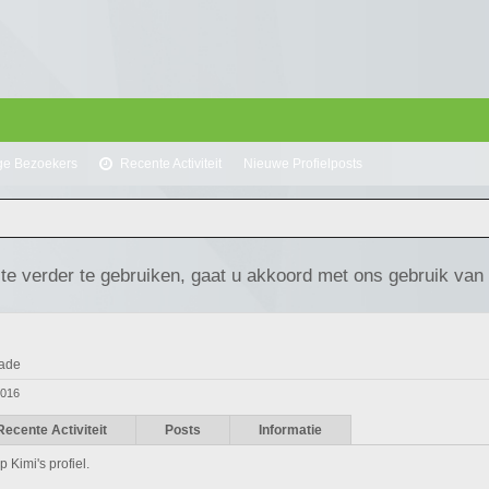
ge Bezoekers
Recente Activiteit
Nieuwe Profielposts
te verder te gebruiken, gaat u akkoord met ons gebruik van
rade
2016
Recente Activiteit
Posts
Informatie
 Kimi's profiel.