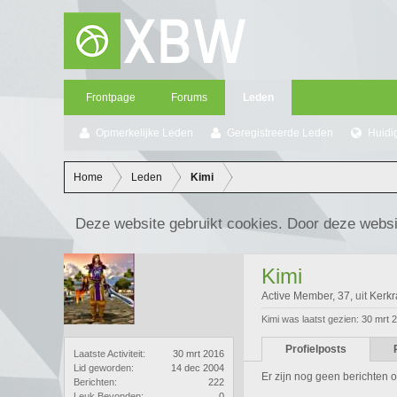
Frontpage
Forums
Leden
Opmerkelijke Leden
Geregistreerde Leden
Huidi
Home
Leden
Kimi
Deze website gebruikt cookies. Door deze websi
Kimi
Active Member
, 37,
uit
Kerk
Kimi was laatst gezien:
30 mrt 
Profielposts
Laatste Activiteit:
30 mrt 2016
Lid geworden:
14 dec 2004
Er zijn nog geen berichten op
Berichten:
222
Leuk Bevonden:
0