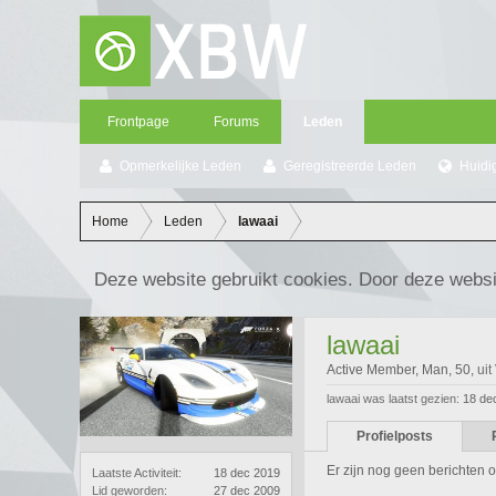
Frontpage
Forums
Leden
Opmerkelijke Leden
Geregistreerde Leden
Huidi
Home
Leden
lawaai
Deze website gebruikt cookies. Door deze websi
lawaai
Active Member
, Man, 50,
uit
lawaai was laatst gezien:
18 de
Profielposts
Er zijn nog geen berichten op
Laatste Activiteit:
18 dec 2019
Lid geworden:
27 dec 2009