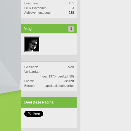
Berichten:
451
Leuk Bevonden:
23
Achievementpunten:
238
Volgt
1
Geslacht:
Man
Verjaardag:
4 dec 1975
(Leeftijd: 50)
Locatie:
Vleuten
Beroep:
applicatie beheerder
Deel Deze Pagina