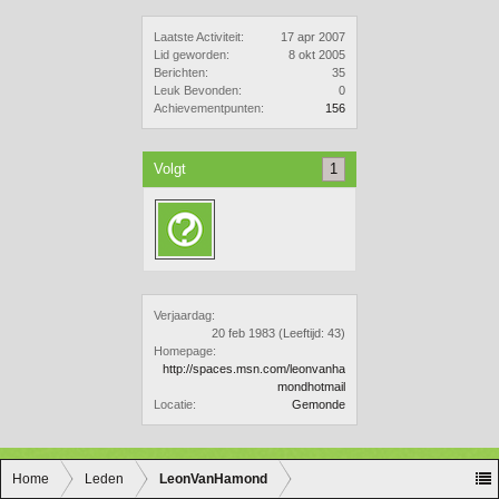
Laatste Activiteit:
17 apr 2007
Lid geworden:
8 okt 2005
Berichten:
35
Leuk Bevonden:
0
Achievementpunten:
156
Volgt
1
Verjaardag:
20 feb 1983
(Leeftijd: 43)
Homepage:
http://spaces.msn.com/leonvanha
mondhotmail
Locatie:
Gemonde
Home
Leden
LeonVanHamond