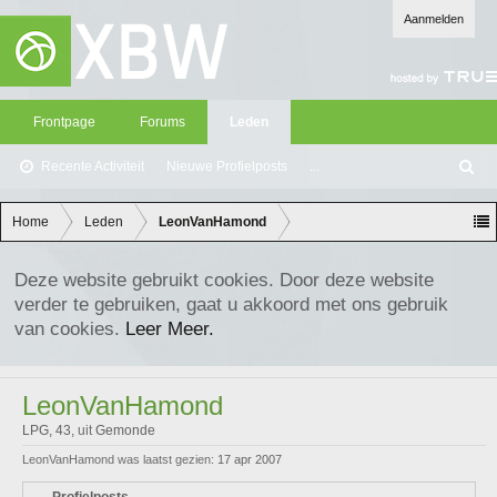
Aanmelden
Frontpage
Forums
Leden
Recente Activiteit
Nieuwe Profielposts
...
Z
oe
ke
Home
Leden
LeonVanHamond
n
Deze website gebruikt cookies. Door deze website
verder te gebruiken, gaat u akkoord met ons gebruik
van cookies.
Leer Meer.
LeonVanHamond
LPG
, 43,
uit
Gemonde
LeonVanHamond was laatst gezien:
17 apr 2007