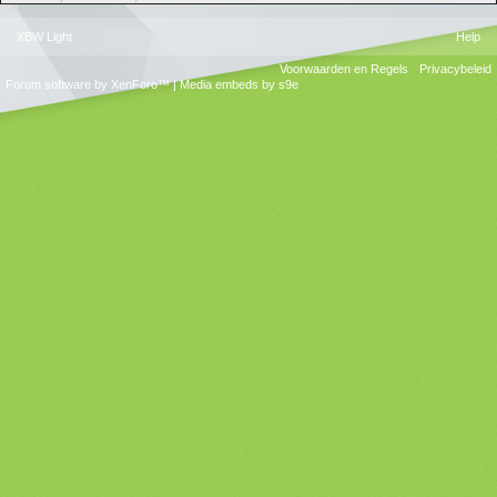
XBW Light
Help
Voorwaarden en Regels
Privacybeleid
Forum software by XenForo™
|
Media embeds by s9e