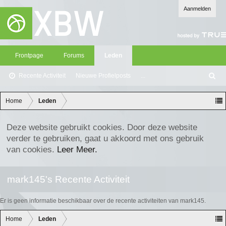
Aanmelden
Frontpage
Forums
Leden
Recente Activiteit
Nieuwe Profielposts
...
Z
oe
ke
Home
Leden
n
Deze website gebruikt cookies. Door deze website
verder te gebruiken, gaat u akkoord met ons gebruik
van cookies.
Leer Meer.
mark145's Recente Activiteit
Er is geen informatie beschikbaar over de recente activiteiten van mark145.
Home
Leden