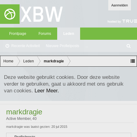
Aanmelden
Frontpage
Forums
Leden
Recente Activiteit
Nieuwe Profielposts
...
Z
oe
ke
Home
Leden
markdragie
n
Deze website gebruikt cookies. Door deze website
verder te gebruiken, gaat u akkoord met ons gebruik
van cookies.
Leer Meer.
markdragie
Active Member
, 40
markdragie was laatst gezien:
20 jul 2015