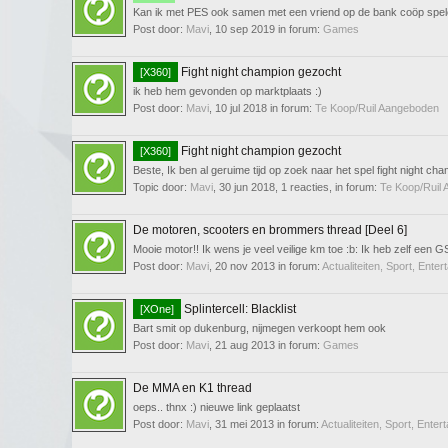
Kan ik met PES ook samen met een vriend op de bank coöp spele
Post door:
Mavi
,
10 sep 2019
in forum:
Games
Fight night champion gezocht
[X360]
ik heb hem gevonden op marktplaats :)
Post door:
Mavi
,
10 jul 2018
in forum:
Te Koop/Ruil Aangeboden
Fight night champion gezocht
[X360]
Beste, Ik ben al geruime tijd op zoek naar het spel fight night cha
Topic door:
Mavi
,
30 jun 2018
, 1 reacties, in forum:
Te Koop/Ruil
De motoren, scooters en brommers thread [Deel 6]
Mooie motor!! Ik wens je veel veilige km toe :b: Ik heb zelf een G
Post door:
Mavi
,
20 nov 2013
in forum:
Actualiteiten, Sport, Enter
Splintercell: Blacklist
[XOne]
Bart smit op dukenburg, nijmegen verkoopt hem ook
Post door:
Mavi
,
21 aug 2013
in forum:
Games
De MMA en K1 thread
oeps.. thnx :) nieuwe link geplaatst
Post door:
Mavi
,
31 mei 2013
in forum:
Actualiteiten, Sport, Enter