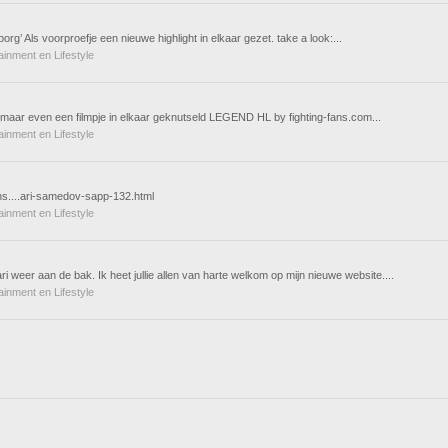
g’ Als voorproefje een nieuwe highlight in elkaar gezet. take a look:...
tainment en Lifestyle
maar even een filmpje in elkaar geknutseld LEGEND HL by fighting-fans.com...
tainment en Lifestyle
s....ari-samedov-sapp-132.html
tainment en Lifestyle
weer aan de bak. Ik heet jullie allen van harte welkom op mijn nieuwe website....
tainment en Lifestyle