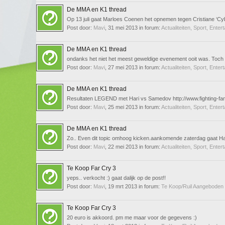
De MMA en K1 thread
Op 13 juli gaat Marloes Coenen het opnemen tegen Cristiane ‘Cybor
Post door:
Mavi
,
31 mei 2013
in forum:
Actualiteiten, Sport, Enter
De MMA en K1 thread
ondanks het niet het meest geweldige evenement ooit was. Toch 
Post door:
Mavi
,
27 mei 2013
in forum:
Actualiteiten, Sport, Enter
De MMA en K1 thread
Resultaten LEGEND met Hari vs Samedov http://www.fighting-fan
Post door:
Mavi
,
25 mei 2013
in forum:
Actualiteiten, Sport, Enter
De MMA en K1 thread
Zo.. Even dit topic omhoog kicken.aankomende zaterdag gaat Hari 
Post door:
Mavi
,
22 mei 2013
in forum:
Actualiteiten, Sport, Enter
Te Koop Far Cry 3
yeps.. verkocht :) gaat dalijk op de post!!
Post door:
Mavi
,
19 mrt 2013
in forum:
Te Koop/Ruil Aangeboden
Te Koop Far Cry 3
20 euro is akkoord. pm me maar voor de gegevens :)