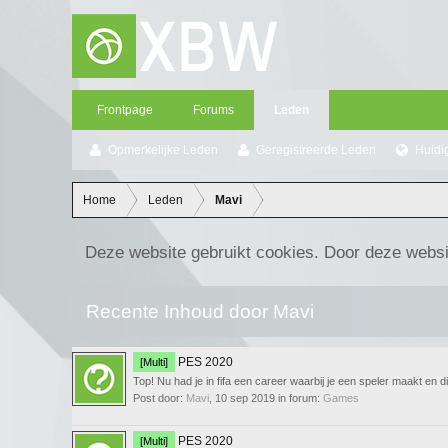
Frontpage
Forums
Leden
Opmerkelijke Leden
Geregistreerde Leden
Huidi
Home
Leden
Mavi
Deze website gebruikt cookies. Door deze websi
Recente Inhoud door Mavi
PES 2020
[Multi]
Top! Nu had je in fifa een career waarbij je een speler maakt en
Post door:
Mavi
,
10 sep 2019
in forum:
Games
PES 2020
[Multi]