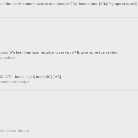
n? dus dat we samen hetzelfde team besturen? We hebben een tijd fifa19 gespeeld waarbij..
mpion. Wie heeft hem liggen en wilt er graag van af? Ik wil er incl evt verzenden...
 Aangeboden
SX 1200 .. ben er erg blij mee [IMG] [IMG]
tainment en Lifestyle
tainment en Lifestyle