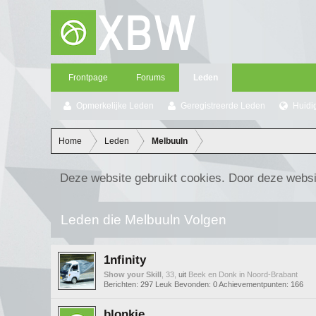
Frontpage
Forums
Leden
Opmerkelijke Leden
Geregistreerde Leden
Huidi
Home
Leden
Melbuuln
Deze website gebruikt cookies. Door deze websi
Leden die Melbuuln Volgen
1nfinity
Show your Skill
, 33,
uit
Beek en Donk in Noord-Brabant
Berichten:
297
Leuk Bevonden:
0
Achievementpunten:
166
blonkie