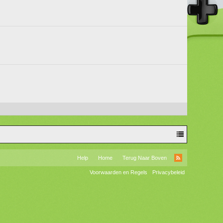
Help
Home
Terug Naar Boven
RSS
Voorwaarden en Regels
Privacybeleid