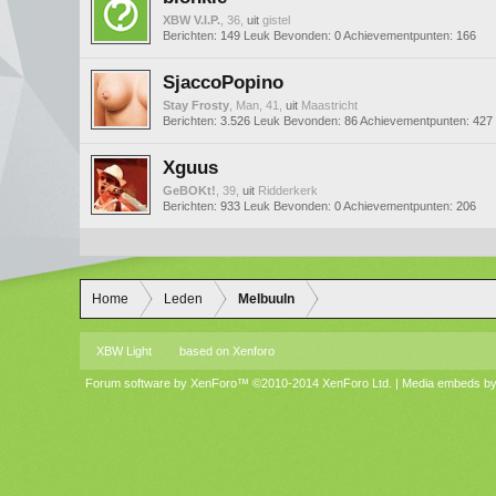
XBW V.I.P.
, 36,
uit
gistel
Berichten:
149
Leuk Bevonden:
0
Achievementpunten:
166
SjaccoPopino
Stay Frosty
, Man, 41,
uit
Maastricht
Berichten:
3.526
Leuk Bevonden:
86
Achievementpunten:
427
Xguus
GeBOKt!
, 39,
uit
Ridderkerk
Berichten:
933
Leuk Bevonden:
0
Achievementpunten:
206
Home
Leden
Melbuuln
XBW Light
based on
Xenforo
Forum software by XenForo™
©2010-2014 XenForo Ltd.
|
Media embeds by