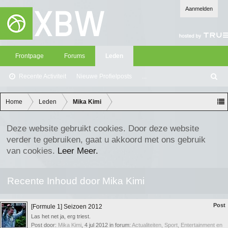
Aanmelden
Frontpage
Forums
Leden
Recente Activiteit
Nieuwe Profielposts
...
Z
oe
ke
Home
Leden
Mika Kimi
n
Deze website gebruikt cookies. Door deze website
verder te gebruiken, gaat u akkoord met ons gebruik
van cookies.
Leer Meer.
Recente Inhoud door Mika Kimi
Post
[Formule 1] Seizoen 2012
Las het net ja, erg triest.
Post door:
Mika Kimi
,
4 jul 2012
in forum:
Actualiteiten, Sport, Entertainment en