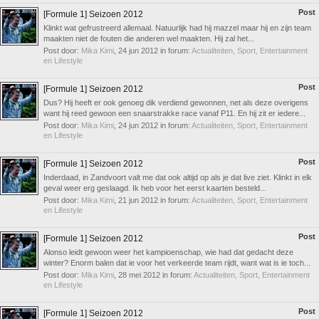
Post
[Formule 1] Seizoen 2012
Klinkt wat gefrustreerd allemaal. Natuurlijk had hij mazzel maar hij en zijn team
maakten niet de fouten die anderen wel maakten. Hij zal het...
Post door:
Mika Kimi
,
24 jun 2012
in forum:
Actualiteiten, Sport, Entertainment
en Lifestyle
Post
[Formule 1] Seizoen 2012
Dus? Hij heeft er ook genoeg dik verdiend gewonnen, net als deze overigens
want hij reed gewoon een snaarstrakke race vanaf P11. En hij zit er iedere...
Post door:
Mika Kimi
,
24 jun 2012
in forum:
Actualiteiten, Sport, Entertainment
en Lifestyle
Post
[Formule 1] Seizoen 2012
Inderdaad, in Zandvoort valt me dat ook altijd op als je dat live ziet. Klinkt in elk
geval weer erg geslaagd. Ik heb voor het eerst kaarten besteld...
Post door:
Mika Kimi
,
21 jun 2012
in forum:
Actualiteiten, Sport, Entertainment
en Lifestyle
Post
[Formule 1] Seizoen 2012
Alonso leidt gewoon weer het kampioenschap, wie had dat gedacht deze
winter? Enorm balen dat ie voor het verkeerde team rijdt, want wat is ie toch...
Post door:
Mika Kimi
,
28 mei 2012
in forum:
Actualiteiten, Sport, Entertainment
en Lifestyle
Post
[Formule 1] Seizoen 2012