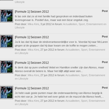
Lifestyle
Post
[Formule 1] Seizoen 2012
Ik las ook dat ze al met familie had gesproken en inderdaad buiten
levensgevaar is. Positief dus, maar wat een bizar ongeluk zeg.
Post door:
Mika Kimi
,
3 jul 2012
in forum:
Actualiteiten, Sport, Entertainment en
Lifestyle
Post
[Formule 1] Seizoen 2012
Ja ik las dat hij daar de eindverantwoordelijke voor is. Voordat hij naar McLaren
gingen al de grappen dat hij daar kwam om de koffie te mogen zetten...
Post door:
Mika Kimi
,
27 jun 2012
in forum:
Actualiteiten, Sport, Entertainment
en Lifestyle
Post
[Formule 1] Seizoen 2012
Ik denk dat op pure snelheid Vettel en Hamilton sneller zijn dan Alonso, maar
Alonso overall de betere is. Maar het blijft altijd weer een...
Post door:
Mika Kimi
,
27 jun 2012
in forum:
Actualiteiten, Sport, Entertainment
en Lifestyle
Post
[Formule 1] Seizoen 2012
Je hebt vaak goeie punten maar die onderwaardering van Alonso begrijp ik
echt niet van je. Je hebt het wel over geluk en de mazzel die Alonso heeft,...
Post door:
Mika Kimi
,
27 jun 2012
in forum:
Actualiteiten, Sport, Entertainment
en Lifestyle