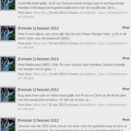
Fisichella heeft gelijk, straf van Schumi treedt morgen pas in werking terwijl
Hamilton inderdaad werd gediskwalificeerd voor de kwalificatie. Dit is...
Post door:
Mika Kimi
,
26 mei 2012
in forum:
Actualiteiten, Sport, Entertainment
en Lifestyle
Post
[Formule 1] Seizoen 2012
Vind 'm wel stijlvol, van voren lijkt het net een Power Ranger helm. :p En is dit
Kimi's helm voor dit weekend? [IMG]
Post door:
Mika Kimi
,
24 mei 2012
in forum:
Actualiteiten, Sport, Entertainment
en Lifestyle
Post
[Formule 1] Seizoen 2012
Held Maldonado! [IMG] -Edit- En voor mij ook held Hamilton, hij leert eindelijk
met banden om te gaan. :+
Post door:
Mika Kimi
,
13 mei 2012
in forum:
Actualiteiten, Sport, Entertainment
en Lifestyle
Post
[Formule 1] Seizoen 2012
Nog twee keer pole en Vettel staat gelijk met Prost en Clark op de derde plek
met het aantal pole positions. 8) Viel me nu pas op....
Post door:
Mika Kimi
,
25 apr 2012
in forum:
Actualiteiten, Sport, Entertainment
en Lifestyle
Post
[Formule 1] Seizoen 2012
Jammer van die DRS zone, kiezen ze weer voor het gedeelte waar je toch al
het beste kan inhalen. Na de tweede bocht zou ik ook niet doen want dat is...